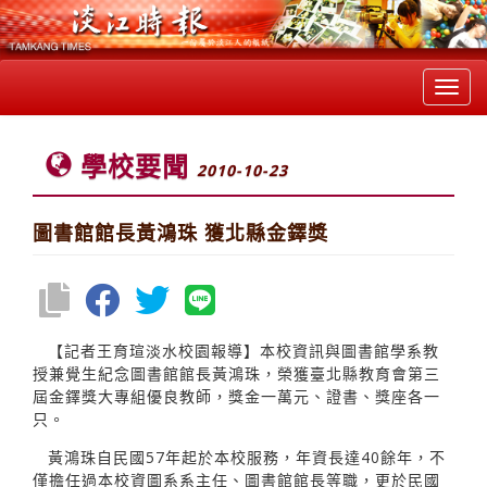
Toggl
navig
學校要聞
2010-10-23
圖書館館長黃鴻珠 獲北縣金鐸獎
【記者王育瑄淡水校園報導】本校資訊與圖書館學系教
授兼覺生紀念圖書館館長黃鴻珠，榮獲臺北縣教育會第三
屆金鐸獎大專組優良教師，獎金一萬元、證書、獎座各一
只。
黃鴻珠自民國57年起於本校服務，年資長達40餘年，不
僅擔任過本校資圖系系主任、圖書館館長等職，更於民國