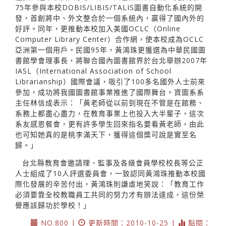
75年參與本校DOBIS/LIBIS/TALIS圖書自動化系統的開
發，首創將中、外文整合於一個系統內，贏得了國內外的
好評。同年，更推動本校加入美國OCLC（Online
Computer Library Center）合作網，使本校成為OCLC
亞洲第一個用戶。民國95年，黃鴻珠更獲選為中華民國圖
書館學會理事長，將聯合國內圖書館界於台北舉辦2007年
IASL（International Association of School
Librarianship）國際會議，吸引了100多名國外人士前來
參加，成功將我國圖書館事業推進了國際舞台。資圖系系
主任林信成表示：「黃老師從以前到現在不管是在館務、
系務上都盡心盡力，在教育事業上也投入大半輩子，這次
系友感恩餐會，更有許多學生回來指名要看黃老師，由此
也可知她真的是桃李滿天下，獲得這個獎可說是實至名
歸。」
台北縣教育會邀請理、監事及各級會員學校校長等公正
人士組成了10人評選委員會，一致認同黃鴻珠推動本校國
際化發展的辛苦付出，黃鴻珠則謙虛地笑說：「教育工作
必須要靠全校教職員工共同的努力才有辦法達成，這份榮
譽應該歸功於學校！」
NO.800 |
更新時間：2010-10-25 |
點閱：