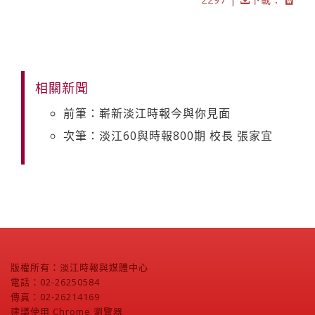
相關新聞
前筆：嶄新淡江時報今與你見面
次筆：淡江60與時報800期 校長 張家宜
版權所有：淡江時報與媒體中心
電話：02-26250584
傳真：02-26214169
建議使用 Chrome 瀏覽器