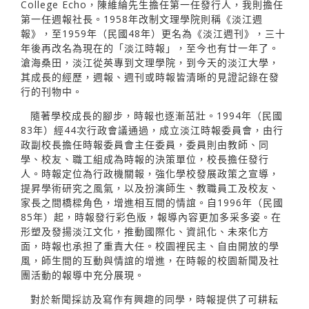
College Echo，陳維綸先生擔任第一任發行人，我則擔任
第一任週報社長。1958年改制文理學院則稱《淡江週
報》，至1959年（民國48年）更名為《淡江週刊》，三十
年後再改名為現在的「淡江時報」，至今也有廿一年了。
滄海桑田，淡江從英專到文理學院，到今天的淡江大學，
其成長的經歷，週報、週刊或時報皆清晰的見證記錄在發
行的刊物中。
隨著學校成長的腳步，時報也逐漸茁壯。1994年（民國
83年）經44次行政會議通過，成立淡江時報委員會，由行
政副校長擔任時報委員會主任委員，委員則由教師、同
學、校友、職工組成為時報的決策單位，校長擔任發行
人。時報定位為行政機關報，強化學校發展政策之宣導，
提昇學術研究之風氣，以及扮演師生、教職員工及校友、
家長之間橋樑角色，增進相互間的情誼。自1996年（民國
85年）起，時報發行彩色版，報導內容更加多采多姿。在
形塑及發揚淡江文化，推動國際化、資訊化、未來化方
面，時報也承担了重責大任。校園裡民主、自由開放的學
風，師生間的互動與情誼的增進，在時報的校園新聞及社
團活動的報導中充分展現。
對於新聞採訪及寫作有興趣的同學，時報提供了可耕耘