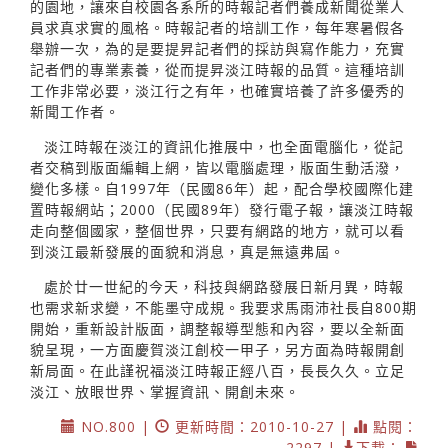
的園地，讓來自校園各系所的時報記者們養成新聞從業人
員求真求實的風格。時報記者的培訓工作，每年寒暑假各
舉辦一次，為的是要提昇記者們的採訪與寫作能力，充實
記者們的專業素養，從而提昇淡江時報的品質。這種培訓
工作非常必要，淡江行之有年，也確實培養了許多優秀的
新聞工作者。
淡江時報在淡江的資訊化推展中，也全面電腦化，從記
者交稿到版面編輯上網，皆以電腦處理，版面生動活潑，
變化多樣。自1997年（民國86年）起，配合學校國際化建
置時報網站；2000（民國89年）發行電子報，讓淡江時報
走向整個國家，整個世界，只要有網路的地方，就可以看
到淡江最新發展的面貌和消息，真是無遠弗屆。
處於廿一世紀的今天，科技與網路發展日新月異，時報
也需求新求變，不能墨守成規。我要求馬雨沛社長自800期
開始，重新設計版面，調整報導型態和內容，要以全新面
貌呈現，一方面慶賀淡江創校一甲子，另方面為時報開創
新局面。在此謹祝福淡江時報正經八百，長長久久。立足
淡江、放眼世界、掌握資訊、開創未來。
NO.800 |
更新時間：2010-10-27 |
點閱：
2297 |
下載：