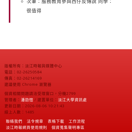
次筆：服務教育參與西仔反傳說 同學：
很值得
版權所有：淡江時報與媒體中心
電話：02-26250584
傳真：02-26214169
建議使用 Chrome 瀏覽器
個資相關問題請洽受理窗口，分機2799
管理者：
潘劭愷
/ 建置單位：
淡江大學資訊處
更新日期：2026-08-06 10:21:43
線上人數：1485
聯絡我們
法令規章
表格下載
工作流程
淡江時報網頁使用規則
個資蒐集聲明專區