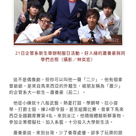
21日企管系新生舉辦制服日活動，好人緣的蕭養豪與同
學們合照（攝影／林奕宏）
這不是偶像劇，但你可以叫他一聲「二少」、他有個拿
督爺爺，是來自馬來西亞的外籍生，被朋友稱為「蕭少」
的企管系大一新生－蕭養豪（前二）。
他從小練就十八般武藝，熱愛打鼓、學鋼琴、拉小提
琴、打爵士鼓、練24節令鼓，甚至組團比賽，曾拿下馬來
西亞全國觀摩賽第4名。來到淡江，他積極體驗新鮮事物，
參加企業模擬社、加入系籃，十分投入大學新生活。
蕭養豪說，來到台灣，少了養尊處優、卻多了玩樂的朋