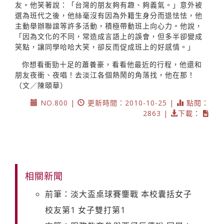
友。他笑著說：「台灣的朋友夠有趣、夠義氣。」意外被
選為班代之後，他絲毫沒有因為外籍生身分而退怯怯，他
主動舉辦聯誼等許多活動，積極帶動班上向心力。他說，
「因為文化的不同，常造成言語上的誤會，但多半卻變成
笑點，讓同學哈哈大笑，卻反而促成班上的好感情。」
你想看衝勁十足的蕭養豪，看看他最近的行程，他還和
朋友夜衝、夜唱！去淡江各個熱鬧的角落找，他在那！
（文／陳頤華）
NO.800 |
更新時間：2010-10-25 |
點閱：
2863 |
下載：
相關新聞
前筆：淡大盃桌球賽鏖戰 本校囊括女子
校友第1 女子雙打第1