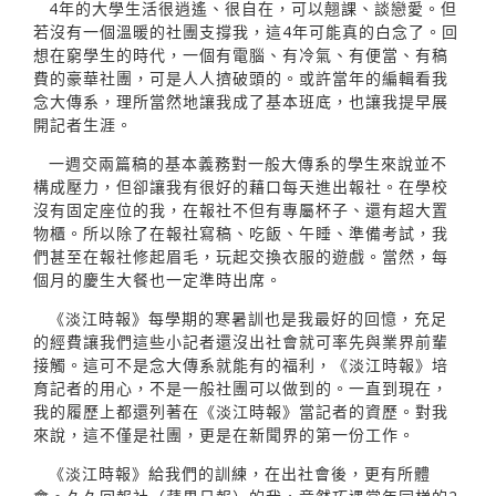
4年的大學生活很逍遙、很自在，可以翹課、談戀愛。但
若沒有一個溫暖的社團支撐我，這4年可能真的白念了。回
想在窮學生的時代，一個有電腦、有冷氣、有便當、有稿
費的豪華社團，可是人人擠破頭的。或許當年的編輯看我
念大傳系，理所當然地讓我成了基本班底，也讓我提早展
開記者生涯。
一週交兩篇稿的基本義務對一般大傳系的學生來說並不
構成壓力，但卻讓我有很好的藉口每天進出報社。在學校
沒有固定座位的我，在報社不但有專屬杯子、還有超大置
物櫃。所以除了在報社寫稿、吃飯、午睡、準備考試，我
們甚至在報社修起眉毛，玩起交換衣服的遊戲。當然，每
個月的慶生大餐也一定準時出席。
《淡江時報》每學期的寒暑訓也是我最好的回憶，充足
的經費讓我們這些小記者還沒出社會就可率先與業界前輩
接觸。這可不是念大傳系就能有的福利，《淡江時報》培
育記者的用心，不是一般社團可以做到的。一直到現在，
我的履歷上都還列著在《淡江時報》當記者的資歷。對我
來說，這不僅是社團，更是在新聞界的第一份工作。
《淡江時報》給我們的訓練，在出社會後，更有所體