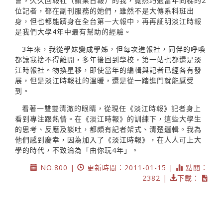
會。久久回報社（蘋果日報）的我，竟然巧遇當年同梯的2
位記者，都在副刊服務的她們，雖然不是大傳系科班出
身，但也都能躋身在全台第一大報中，再再証明淡江時報
是我們大學4年中最有幫助的經驗。
3年來，我從學妹變成學姊，但每次進報社，同伴的呼喚
都讓我捨不得離開，多年後回到學校，第一站也都還是淡
江時報社。物換星移，即使當年的編輯與記者已經各有發
展，但是淡江時報社的溫暖，還是從一踏進門就能感受
到。
看著一雙雙清澈的眼睛，從現任《淡江時報》記者身上
看到專注跟熱情。在《淡江時報》的訓練下，這些大學生
的思考、反應及談吐，都頗有記者架式、清楚邏輯。我為
他們感到慶幸，因為加入了《淡江時報》，在人人可上大
學的時代，不致淪為「由你玩4年」。
NO.800 |
更新時間：2011-01-15 |
點閱：
2382 |
下載：