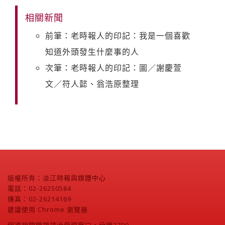
相關新聞
前筆：老時報人的印記：我是一個喜歡
知道外頭發生什麼事的人
次筆：老時報人的印記：圖／謝慶萱
文／符人懿、翁浩原整理
版權所有：淡江時報與媒體中心
電話：02-26250584
傳真：02-26214169
建議使用 Chrome 瀏覽器
個資相關問題請洽受理窗口，分機2799