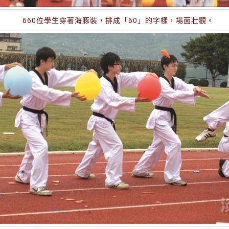
660位學生穿著海豚裝，排成「60」的字樣，場面壯觀。