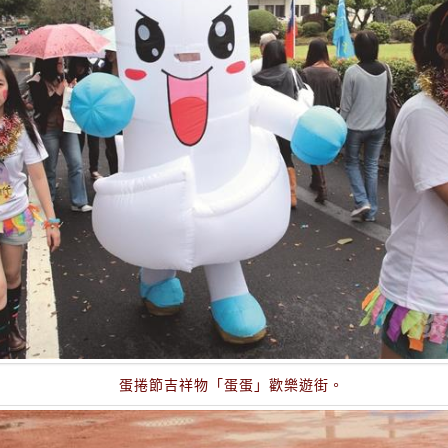
蛋捲節吉祥物「蛋蛋」歡樂遊街。