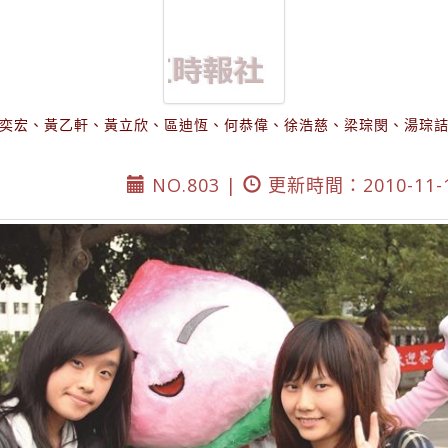
奕宏、黃乙軒、黃立欣、區迪恆、何恭偉、徐浩慈、梁琮閔、湯琮
NO.803 |
更新時間：2010-11-