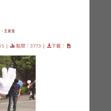
詰、王家宜
15 |
點閱：3773 |
下載：