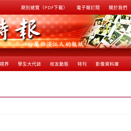
期別總覽（PDF下載）
電子報訂閱
關於我們
視界
學生大代誌
校友動態
特刊
影像資料庫