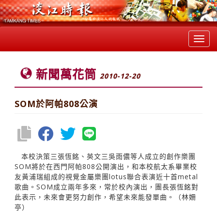
Toggl
navig
新聞萬花筒
2010-12-20
SOM於阿帕808公演
本校決策三張恆銘、英文三吳雨儂等人成立的創作樂團
SOM將於在西門阿帕808公開演出，和本校航太系畢業校
友黃浦瑞組成的視覺金屬樂團lotus聯合表演近十首metal
歌曲。SOM成立兩年多來，常於校內演出，團長張恆銘對
此表示，未來會更努力創作，希望未來能發單曲。（林姍
亭）