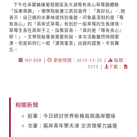
下午在卓蘭鎮雄葡萄園區及大湖莓有良心草莓園體驗
「採果樂趣」。理學院秘書江夙冠直呼：「真好玩」，,她
表示，自己摘的水果味道特別香甜，印象最深刻的是「莓
有良心」的「高架式草莓」有別於一般草莓的生長環境，
草莓生長在高架子上，採集容易，「真的是『莓有良心』
耶！」。文學院秘書張寶愛則說，本次活動雖然時間緊
湊，但是和同仁一起「濃情蜜意」出遊的感覺，令其難
忘。
NO.808 |
更新時間：2010-12-20 |
點閱：
2315 |
下載：
相關新聞
前筆：今日研討世界新格局與兩岸關係
次筆：兩岸青年聚天津 交流領導力論壇