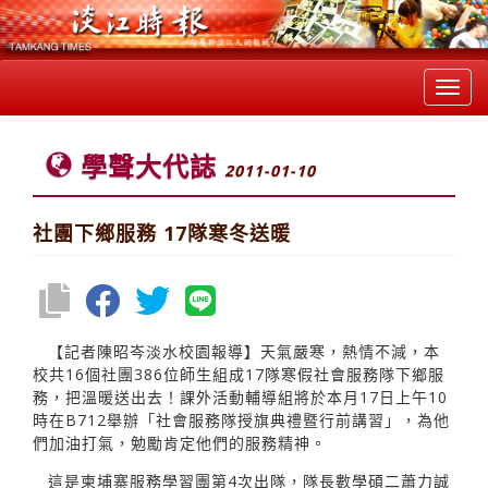
Toggl
navig
學聲大代誌
2011-01-10
社團下鄉服務 17隊寒冬送暖
【記者陳昭岑淡水校園報導】天氣嚴寒，熱情不減，本
校共16個社團386位師生組成17隊寒假社會服務隊下鄉服
務，把溫暖送出去！課外活動輔導組將於本月17日上午10
時在B712舉辦「社會服務隊授旗典禮暨行前講習」，為他
們加油打氣，勉勵肯定他們的服務精神。
這是柬埔寨服務學習團第4次出隊，隊長數學碩二蕭力誠