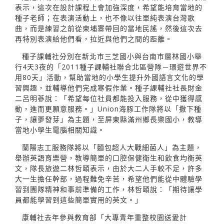
表示，這次在設計課程上會加強深度，希望能培育當地的
種子老師；在表演活動上，也不像以往單純表演台灣歌
曲，而是練習之前從柬埔寨帶回的當地民謠，然後這次去
再特別表演給他們看，拉近與他們之間的距離。
種子課輔社分別在新北市三芝國小與台南市層林國小舉
行4天3夜的「2011種子課輔社聯合北區營隊－環遊世界不
用80天」活動，幫助當地的小學生提升外國語言文化的學
習興趣，並輔導他們完成寒假作業。種子課輔社社長財金
二呂明蔘說：「希望每位社員都能投入服務，從中獲得感
動，進而更願意服務。」Union海豚工作隊將以「撒下種
子，讓夢發芽」為主題，至屏東縣滿州鄉長樂國小，教導
當地小學生電腦相關知識。
蘭陽志工服務隊將以「麵包超人大戰細菌人」為主題，
舉辦英語育樂營，教導簡單的口腔保健衛生和飲食均衡英
文，隊長旅遊二林哲頤表示，由於大二人手較不足，許多
大一生擔任幹部，過程難免辛苦，希望他們能從中體驗學
習到團隊精神和事前準備的工作，林哲頤說：「期待讓學
員都能學習到這些簡單實用的英文。」
康輔社去年參與教育部「大專青年重整校園送愛計