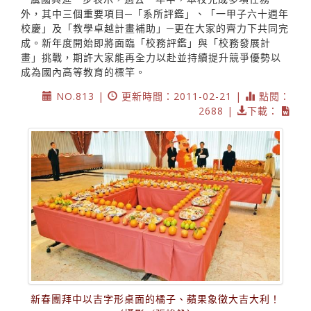
外，其中三個重要項目─「系所評鑑」、「一甲子六十週年
校慶」及「教學卓越計畫補助」─更在大家的齊力下共同完
成。新年度開始即將面臨「校務評鑑」與「校務發展計
畫」挑戰，期許大家能再全力以赴並持續提升競爭優勢以
成為國內高等教育的標竿。
NO.813 |
更新時間：2011-02-21 |
點閱：
2688 |
下載：
新春團拜中以吉字形桌面的橘子、蘋果象徵大吉大利！