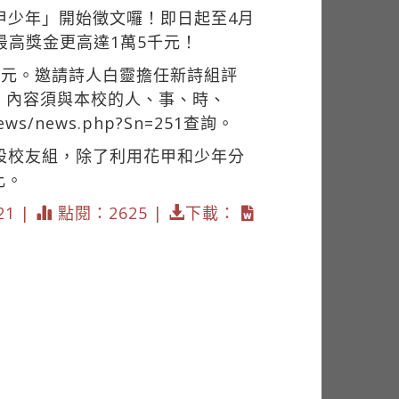
甲少年」開始徵文囉！即日起至4月
最高獎金更高達1萬5千元！
千元。邀請詩人白靈擔任新詩組評
，內容須與本校的人、事、時、
/news/news.php?Sn=251查詢。
設校友組，除了利用花甲和少年分
比。
21 |
點閱：2625 |
下載：