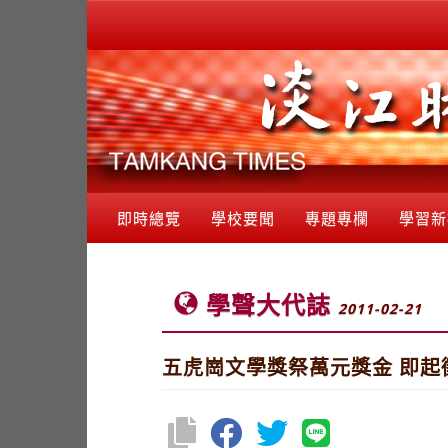
即時總覽
學校要聞
專題專欄
學習新
學聲大代誌
2011-02-21
五虎崗文學獎祭萬元獎金 即起