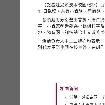
【記者莊旻嬑淡水校園報導】由
11日截稿，共有小說組、新詩組
各類組將分別選出首獎、推薦獎
審、小說家郝譽翔為小說組評審及
地、物有關。詳情請洽中文系系辦
活動負責人中文二魏亦均表示，
別代表畢業生跟在校生外，在創作
相關新聞
前筆：邂逅春意 
次筆：明天會更好主