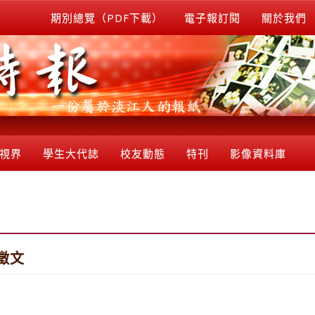
期別總覽（PDF下載）
電子報訂閱
關於我們
視界
學生大代誌
校友動態
特刊
影像資料庫
徵文