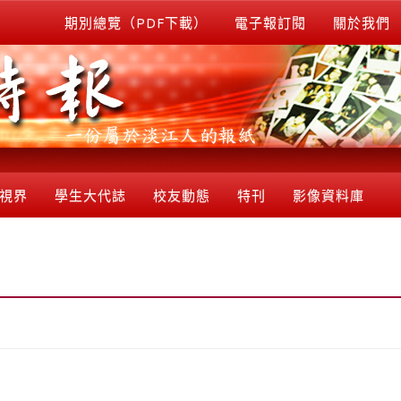
期別總覽（PDF下載）
電子報訂閱
關於我們
視界
學生大代誌
校友動態
特刊
影像資料庫