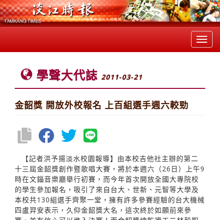
Toggl
navig
學聲大代誌
2011-03-21
金韶獎 開放外校報名 上百組選手週六較勁
【記者洪予揚淡水校園報導】由本校吉他社主辦的第二
十三屆金韶獎創作暨歌唱大賽，將於本週六（26日）上午9
時在文錙音樂廳舉行初賽，而今年首次開放全國大專院校
的學生參加報名，吸引了來自台大、世新、元智等大學及
本校共130組選手齊聚一堂，擁有許多參賽經驗的台大機械
四盧羿安表示，久仰金韶獎大名，這次終於如願前來參