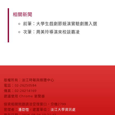
相關新聞
前筆：大學生戲劇節競演實驗劇團入選
次筆：周美玲導演來校談霸凌
版權所有：淡江時報與媒體中心
電話：02-26250584
傳真：02-26214169
建議使用 Chrome 瀏覽器
個資相關問題請洽受理窗口，分機2799
管理者：
潘劭愷
/ 建置單位：
淡江大學資訊處
更新日期：2026-08-06 10:21:43