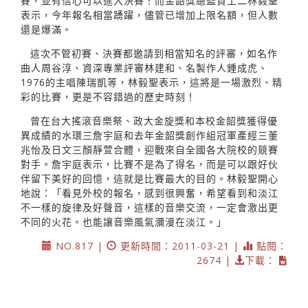
賽，並有信心可以進入決賽！而金韶獎總監資工二林毅聖
表示，今年報名相當踴躍，儘管已增加上限名額，但人數
還是爆滿。
這次不管初賽、決賽都邀請到相當知名的評審，如名作
曲人周谷淳、資深專業評審林建和、名製作人鍾成虎、
1976的主唱陳瑞凱等，林毅聖表示，這將是一場激烈、精
彩的比賽，更是不容錯過的歷史時刻！
曾在台大搖滾音樂祭、政大金旋獎和本校金韶獎獲得優
異成績的水環三詹宇庭和去年金韶獎創作組冠軍產經三董
兆怡及日文三顏靜萱合體，迎戰來自全國各大院校的競賽
對手。詹宇庭表示，比賽不是為了得名，而是可以跟好伙
伴留下美好的回憶，這就是比賽最大的目的。林毅聖開心
地說：「看見外校的報名，感到很興奮，希望看到和淡江
不一樣的旋律及好聲音，這樣的音樂交流，一定會激出更
不同的火花。也能讓音樂風氣瀰漫在淡江。」
NO.817 |
更新時間：2011-03-21 |
點閱：
2674 |
下載：