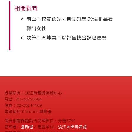
相關新聞
前筆：校友孫光芬自立創業 於溫哥華獲
傑出女性
次筆：李坤崇：以評量找出課程優勢
版權所有：淡江時報與媒體中心
電話：02-26250584
傳真：02-26214169
建議使用 Chrome 瀏覽器
個資相關問題請洽受理窗口，分機2799
管理者：
潘劭愷
/ 建置單位：
淡江大學資訊處