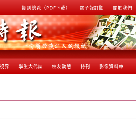
期別總覽（PDF下載）
電子報訂閱
關於我們
視界
學生大代誌
校友動態
特刊
影像資料庫