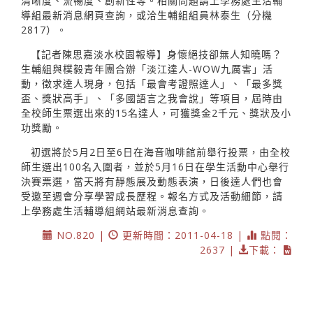
清晰度、流暢度、創新性等。相關問題請上學務處生活輔
導組最新消息網頁查詢，或洽生輔組組員林泰生（分機
2817）。
【記者陳思嘉淡水校園報導】身懷絕技卻無人知曉嗎？
生輔組與樸毅青年團合辦「淡江達人-WOW九厲害」活
動，徵求達人現身，包括「最會考證照達人」、「最多獎
盃、獎狀高手」、「多國語言之我會說」等項目，屆時由
全校師生票選出來的15名達人，可獲獎金2千元、獎狀及小
功獎勵。
初選將於5月2日至6日在海音咖啡館前舉行投票，由全校
師生選出100名入圍者，並於5月16日在學生活動中心舉行
決賽票選，當天將有靜態展及動態表演，日後達人們也會
受邀至週會分享學習成長歷程。報名方式及活動細節，請
上學務處生活輔導組網站最新消息查詢。
NO.820 |
更新時間：2011-04-18 |
點閱：
2637 |
下載：