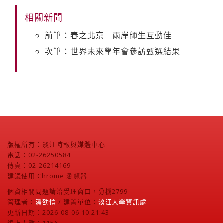
相關新聞
前筆：春之北京 兩岸師生互動佳
次筆：世界未來學年會參訪甄選結果
版權所有：淡江時報與媒體中心
電話：02-26250584
傳真：02-26214169
建議使用 Chrome 瀏覽器
個資相關問題請洽受理窗口，分機2799
管理者：
潘劭愷
/ 建置單位：
淡江大學資訊處
更新日期：2026-08-06 10:21:43
線上人數：1156