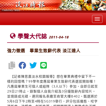
Toggl
navig
學聲大代誌
2011-04-18
強力徵選 畢業生致辭代表 淡江達人
【記者陳思嘉淡水校園報導】想在畢業典禮中留下不一
樣的回憶嗎？99學年度應屆畢業生致辭代表選拔開始囉！
凡應屆畢業生可個人或組隊（3人以下）參加，自即日起至
29日21時止，錄製個人自我介紹及3分鐘致辭內容短片，
並燒錄成光碟，連同報名表繳至商管大樓B402。甄選將於
5月6日下午2時至4時在SG319舉行，評分包括儀態、咬字