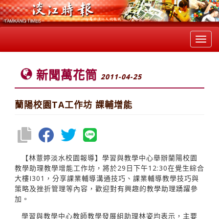
Toggl
navig
新聞萬花筒
2011-04-25
蘭陽校園TA工作坊 課輔增能
【林薏婷淡水校園報導】學習與教學中心舉辦蘭陽校園
教學助理教學增能工作坊，將於29日下午12:30在覺生綜合
大樓I301，分享課業輔導溝通技巧、課業輔導教學技巧與
策略及挫折管理等內容，歡迎對有興趣的教學助理踴躍參
加。
學習與教學中心教師教學發展組助理林姿均表示，主要