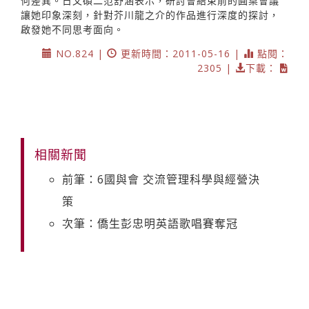
何差異。日文碩二范舒涵表示，研討會結束前的圓桌會議
讓她印象深刻，針對芥川龍之介的作品進行深度的探討，
啟發她不同思考面向。
NO.824 |
更新時間：2011-05-16 |
點閱：
2305 |
下載：
相關新聞
前筆：6國與會 交流管理科學與經營決
策
次筆：僑生彭忠明英語歌唱賽奪冠