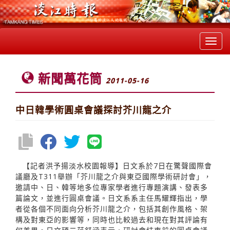
Toggl
navig
新聞萬花筒
2011-05-16
中日韓學術圓桌會議探討芥川龍之介
【記者洪予揚淡水校園報導】日文系於7日在驚聲國際會
議廳及T311舉辦「芥川龍之介與東亞國際學術研討會」，
邀請中、日、韓等地多位專家學者進行專題演講、發表多
篇論文，並進行圓桌會議。日文系系主任馬耀輝指出，學
者從各個不同面向分析芥川龍之介，包括其創作風格、架
構及對東亞的影響等，同時也比較過去和現在對其評論有