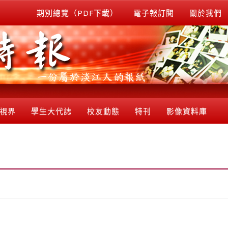
期別總覽（PDF下載）
電子報訂閱
關於我們
視界
學生大代誌
校友動態
特刊
影像資料庫