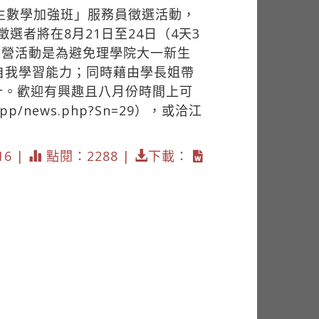
生數學加強班」服務員徵選活動，
選者將在8月21日至24日（4天3
學營活動是為避免理學院大一新生
自我學習能力；同時藉由學長姐帶
計。歡迎有興趣且八月份時間上可
tw/app/news.php?Sn=29），或洽江
16 |
點閱：2288 |
下載：