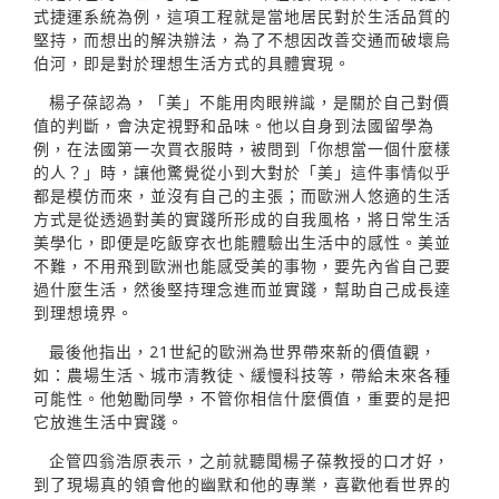
式捷運系統為例，這項工程就是當地居民對於生活品質的
堅持，而想出的解決辦法，為了不想因改善交通而破壞烏
伯河，即是對於理想生活方式的具體實現。
楊子葆認為，「美」不能用肉眼辨識，是關於自己對價
值的判斷，會決定視野和品味。他以自身到法國留學為
例，在法國第一次買衣服時，被問到「你想當一個什麼樣
的人？」時，讓他驚覺從小到大對於「美」這件事情似乎
都是模仿而來，並沒有自己的主張；而歐洲人悠適的生活
方式是從透過對美的實踐所形成的自我風格，將日常生活
美學化，即便是吃飯穿衣也能體驗出生活中的感性。美並
不難，不用飛到歐洲也能感受美的事物，要先內省自己要
過什麼生活，然後堅持理念進而並實踐，幫助自己成長達
到理想境界。
最後他指出，21世紀的歐洲為世界帶來新的價值觀，
如：農場生活、城市清教徒、緩慢科技等，帶給未來各種
可能性。他勉勵同學，不管你相信什麼價值，重要的是把
它放進生活中實踐。
企管四翁浩原表示，之前就聽聞楊子葆教授的口才好，
到了現場真的領會他的幽默和他的專業，喜歡他看世界的