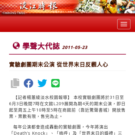
Toggl
navig
學聲大代誌
2011-05-23
實驗劇團期末公演 從世界末日反觀人心
【記者楊蕙綾淡水校園報導】 本校實驗劇團將於31日至
6月3日晚間7時在文館L209展開為期4天的期末公演，即日
起至周五上午10時至5時在商館前（靠近驚聲書城）開放售
票，票數有限，售完為止。
每年公演都會造成轟動的實驗劇團，今年將演出
「Death’s Knock」、「嗚呼」及「世界末日的婚禮」三