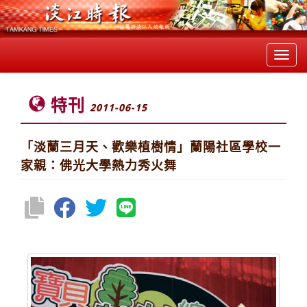
Toggl
navig
特刊
2011-06-15
「淡蘭三月天、歡樂植樹情」蘭陽社區學校一
家親：佛光大學熱力秀火舞