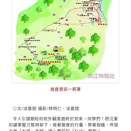
旅遊資訊一把罩
◎文/凃嘉翔 攝影/林明仁、凃嘉翔
令人引頸期盼的校外觀摩週終於到來，同學們！把沉重
的課業壓力暫時卸下，揹著簡單的行囊、帶著相機，呼朋
引伴「七逃」去吧，讓心靈好好「FUN」輕鬆！