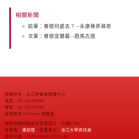
相關新聞
前筆：春遊何處去？--永康巷弄尋奇
次筆：春遊宜蘭篇--跑馬古道
版權所有：淡江時報與媒體中心
電話：02-26250584
傳真：02-26214169
建議使用 Chrome 瀏覽器
個資相關問題請洽受理窗口，分機2799
管理者：
潘劭愷
/ 建置單位：
淡江大學資訊處
更新日期：2026-08-06 10:21:43