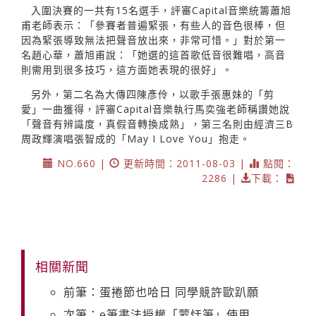
入圍決賽的一共有15名選手，評審Capital音樂統籌蕭旭
甫老師表示：「參賽者普遍緊張，有些人的音色很棒，但
因為緊張導致無法把聲音放出來，非常可惜。」對於第一
名趙心華，蕭旭甫說：「她選的這首歌低音很難唱，高音
則需用到很多技巧，這方面她表現的很好」。
另外，第二名為大傳四陳彥伶，以歌手張惠妹的「剪
愛」一曲獲得，評審Capital音樂執行馬奕強老師稱讚她說
「聲音有辨識度，真假音轉換成熟」，第三名則由經濟三B
周政輝演唱張智成的「May I Love You」抱走。
NO.660 |
更新時間：2011-08-03 |
點閱：
2286 |
下載：
相關新聞
前筆：蛋捲節也哈日 同學競許歐趴願
次筆：e筆書法授權「蒙恬筆」使用