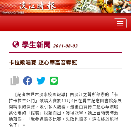
Toggl
navig
學生新聞
2011-08-03
卡拉歌唱賽 趙心華高音奪冠
【記者林世君淡水校園報導】由淡江之聲所舉辦的「卡
拉卡拉生死鬥」歌唱大賽於11月4日在覺生紀念圖書館旁展
開精采的決賽，吸引多人觀看，最後由資傳二趙心華演唱
蔡依琳的「假裝」脫穎而出，獲得冠軍，她上台領獎時激
動落淚，「我參過很多比賽，失敗也很多，這次終於能得
名了」。