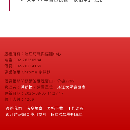
版權所有：淡江時報與媒體中心
電話：02-26250584
傳真：02-26214169
建議使用 Chrome 瀏覽器
個資相關問題請洽受理窗口，分機2799
管理者：
潘劭愷
/ 建置單位：
淡江大學資訊處
更新日期：2026-08-05 11:27:17
線上人數：1269
聯絡我們
法令規章
表格下載
工作流程
淡江時報網頁使用規則
個資蒐集聲明專區