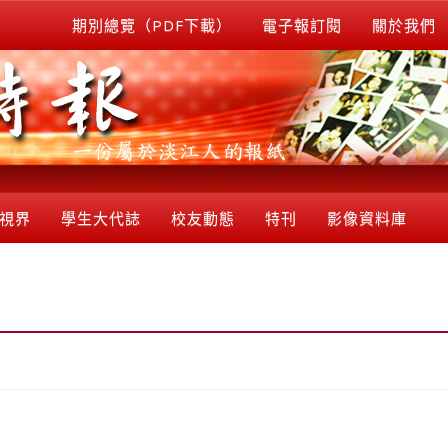
期別總覽（PDF下載）
電子報訂閱
關於我們
視界
學生大代誌
校友動態
特刊
影像資料庫