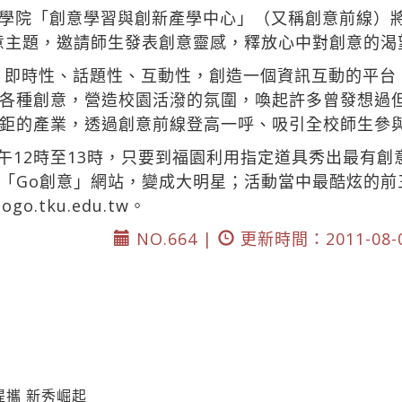
學院「創意學習與創新產學中心」（又稱創意前線）將
意主題，邀請師生發表創意靈感，釋放心中對創意的渴
、即時性、話題性、互動性，創造一個資訊互動的平台
各種創意，營造校園活潑的氛圍，喚起許多曾發想過
鉅的產業，透過創意前線登高一呼、吸引全校師生參
中午12時至13時，只要到福園利用指定道具秀出最有創
「Go創意」網站，變成大明星；活動當中最酷炫的前
gogo.tku.edu.tw
。
NO.664 |
更新時間：2011-08-
提攜 新秀崛起