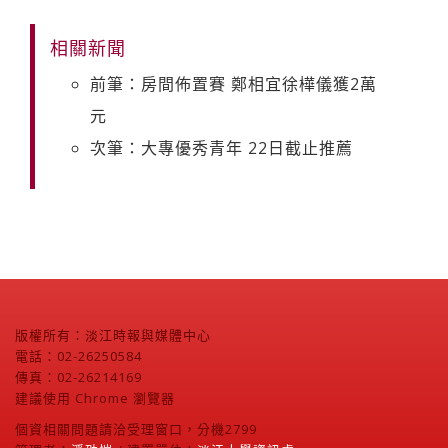
相關新聞
前筆：房間佈置賽 鄭相宜徐樺儀獲2萬
元
次筆：大專優秀青年 22日截止推薦
版權所有：淡江時報與媒體中心
電話：02-26250584
傳真：02-26214169
建議使用 Chrome 瀏覽器
個資相關問題請洽受理窗口，分機2799