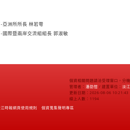
-亞洲所所長 林若雩
-國際暨兩岸交流組組長 郭淑敏
個資相關問題請洽受理窗口，分機2
管理者：
潘劭愷
/ 建置單位：
淡
更新日期：2026-08-06 10:21:43
線上人數：1194
淡江時報網頁使用規則
個資蒐集聲明專區