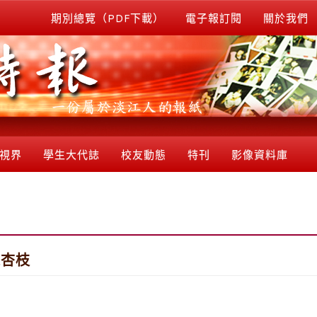
期別總覽（PDF下載）
電子報訂閱
關於我們
視界
學生大代誌
校友動態
特刊
影像資料庫
陳杏枝