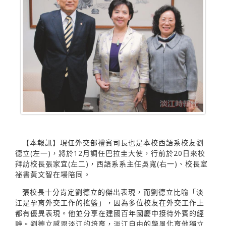
【本報訊】現任外交部禮賓司長也是本校西語系校友劉
德立(左一)，將於12月調任巴拉圭大使，行前於20日來校
拜訪校長張家宜(左二)，西語系系主任吳寬(右一)、校長室
祕書黃文智在場陪同。
張校長十分肯定劉德立的傑出表現，而劉德立比喻「淡
江是孕育外交工作的搖籃」，因為多位校友在外交工作上
都有優異表現。他並分享在建國百年國慶中接待外賓的經
驗。劉德立感恩淡江的培育，淡江自由的學風化育他獨立