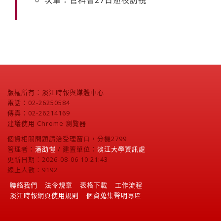
次筆：管科會27日蒞校訪視
版權所有：淡江時報與媒體中心
電話：02-26250584
傳真：02-26214169
建議使用 Chrome 瀏覽器
個資相關問題請洽受理窗口，分機2799
管理者：
潘劭愷
/ 建置單位：
淡江大學資訊處
更新日期：2026-08-06 10:21:43
線上人數：9192
聯絡我們
法令規章
表格下載
工作流程
淡江時報網頁使用規則
個資蒐集聲明專區