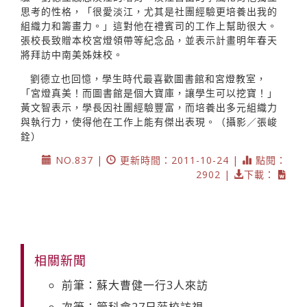
思考的性格，「很愛淡江，尤其是社團經驗更培養出我的
組織力和籌畫力。」這對他在禮賓司的工作上幫助很大。
張校長致贈本校宮燈領帶等紀念品，並表示計畫明年春天
將拜訪中南美姊妹校。
劉德立也回憶，學生時代最喜歡圖書館和宮燈教室，
「宮燈真美！而圖書館是個大寶庫，讓學生可以挖寶！」
黃文智表示，學長因社團經驗豐富，而培養出多元組織力
與執行力，使得他在工作上能有傑出表現。（攝影／張峻
銓）
NO.837 |
更新時間：2011-10-24 |
點閱：
2902 |
下載：
相關新聞
前筆：蘇大曹健一行3人來訪