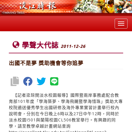
Toggl
navig
學聲大代誌
2011-12-26
出國不是夢 獎助機會等你追夢
【記者梁琮閔淡水校園報導】國際暨兩岸事務處配合教
育部101年度「學海築夢、學海飛颺暨學海惜珠」獎助大專
校院遴送優秀學生出國研修及海外專業實習計畫舉行校內
說明會，分別在今日晚上6時以及27日中午12時，同時於
淡水校園I501與蘭陽校園CL506教室舉行。有興趣的同
學，請至教學卓越計畫網站查詢