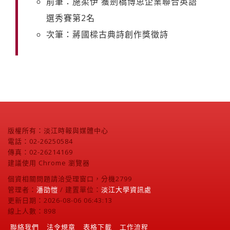
前筆：施柔伊 獲劍橋博思企業聯合英語
選秀賽第2名
次筆：蔣國樑古典詩創作獎徵詩
版權所有：淡江時報與媒體中心
電話：02-26250584
傳真：02-26214169
建議使用 Chrome 瀏覽器
個資相關問題請洽受理窗口，分機2799
管理者：
潘劭愷
/ 建置單位：
淡江大學資訊處
更新日期：2026-08-06 06:43:13
線上人數：898
聯絡我們
法令規章
表格下載
工作流程