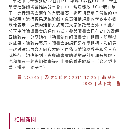
學教中心學發組於22日在I601舉辦「非說BOOK－學生
學習社群讀書會推廣分享會」中，現場發放「Cue我」扇
子，進行讀書會運作的有獎搶答，還可填寫扇子背後的16
格號碼，進行賓果連線遊戲。負責活動規劃的學教中心劉
欣怡表示，這樣的活動方式可讓大家踴躍發言外，也能在
分享中討論讀書會的運作方式。參與讀書會已有2年的資傳
四陳致芸，分享她在「動畫創作組讀書會」期間，所獲得
的成果。陳致芸表示，讀書會的課程是在學期初，和組員
一起討論出內容方向和大綱，再依時輪流以教學和分享方
式進行。她也提到，參與讀書會讓她對設計更加有興趣，
也和組員一起參加動畫設計比賽的難得經驗。（文／鍾小
喬、攝影／梁子亨）
NO.846 |
更新時間：2011-12-26 |
點閱：
2033 |
下載：
相關新聞