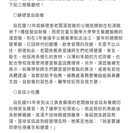
下前三間餐廳吧！
◎龢德堂自助餐
自民國72年起龢德堂老闆湯崑陵的父親就開始在松濤館
地下1樓經營自助餐，而原在臺北醫學大學學生餐廳服務的
湯崑陵，則在2年後接手父親事業駐店淡江，當年的規模和
營業額，已因時代的變遷、飲食習慣的改變，生意不比以
往，即使如此，老闆依舊希望讓師生們吃得健康、安全、
衛生，他採用多樣化的食材，以薄利多銷的方式供餐，也
配合學校政策使用便當餐盒因應環保。另外，湯崑陵補充
表示，如果學校師生們願意提供餐點的煮法，或者有其他
具體建議，皆歡迎給予指教。總務處事務整備組組員黃慶
文說，自助餐的菜色多，離學校近而且很方便。
◎宜廷小吃攤
自民國95年來到淡江美食廣場的老闆娘徐宜廷有著親切
的微笑及聲音，為了讓學生吃得安心，用品質好的黑麻油
及新鮮雞腿，高湯不加味精選用雞骨、香菇頭及蔬菜熬
湯，當徐宜廷談到經營理念時，她篤定地說：「就是要讓
同學吃得養生和健康！」