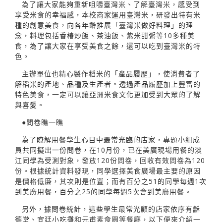
為了讓大家能夠重新咀嚼臺灣米、了解臺灣米，感受到
享受米食的幸福感，本校商家運用臺灣米，研發出特有米
種的創意美食，向各年齡推展「臺灣米做好料理」的理
念，料理包括香椿炒飯、茶油飯、紫米甜粥等10多種美
食，為了讓大家在享受美食之餘，還可以吃到臺灣米的特
色。
主辦單位也精心製作稻米的「產品履歷」，使消費者了
解稻米的產地、品種及生產者。透過產品履歷加上豐富的
特色美食，一定可以讓亞洲米食文化更加受到大眾的了解
與喜愛。
●問卷瞧一瞧
為了瞭解用餐學生心目中最常光臨的店家，專題小組成
員共同擬出一份問卷，在10月份，已在美廣現場用餐的淡
江同學為受測對象，發放120份問卷，回收有效問卷為120
份。根據統計資料發現，同學選擇美食廣場最主要的原因
是價格低廉，其次則是位置；而有百分之51的同學每週1次
到美廣用餐，百分之25的同學每週5次會到美廣用餐。
另外，據問卷統計，這些學生最常光顧的店家依序有龢
德堂、宜廷小吃攤和元甫素食園等餐廳，以下便來介紹一