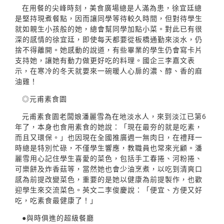
在用餐的尖峰時刻，美食廣場總是人滿為患，徐宜廷總
是堅持現煮餐點，因而讓同學等待較久時間，但對待學生
就如親生小孩般的她，總會幫同學加點小菜。對此已有很
深的感情的徐宜廷，即使每天都要從板橋通勤來淡水，仍
捨不得離開。她感動的說道，有些畢業的學生仍會寫卡片
支持她，讓她有動力做更好吃的料理。國企三李嘉文表
示，在寒冷的冬天就要來一碗暖人心扉的濃、醇、香的麻
油雞！
◎元甫素食園
元甫素食園老闆娘潘麗雪為在地淡水人，來到淡江已第6
年了，本身也食用素食的她說：「現在最夯的就是吃素，
而且又環保。」也因現在全國推廣週一無肉日，在禮拜一
時總是特別忙碌，不僅學生響應，教職員也常來光顧。潘
麗雪用心記住學生喜愛的菜色，包括手工春捲、河粉捲、
可樂餅及炸香菇等，當然她也會少油烹煮，以吃到清爽口
感為前提改變菜色，重要的是她以健康為前提製作，也歡
迎學生來交流菜色。英文二李俊慶說：「便宜、方便又好
吃，吃素食最健康了！」
●與時俱進的超級餐廳