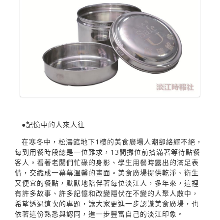
●記憶中的人來人往
在寒冬中，松濤館地下1樓的美食廣場人潮卻絡繹不絕，
每到用餐時段總是一位難求，13間攤位前擠滿著等待點餐
客人。看著老闆們忙碌的身影、學生用餐時露出的滿足表
情，交織成一幕幕溫馨的畫面。美食廣場提供乾淨、衛生
又便宜的餐點，默默地陪伴著每位淡江人，多年來，這裡
有許多故事、許多記憶和改變隱伏在不變的人聚人散中，
希望透過這次的專題，讓大家更進一步認識美食廣場，也
依著這份熟悉與認同，進一步豐富自己的淡江印象。