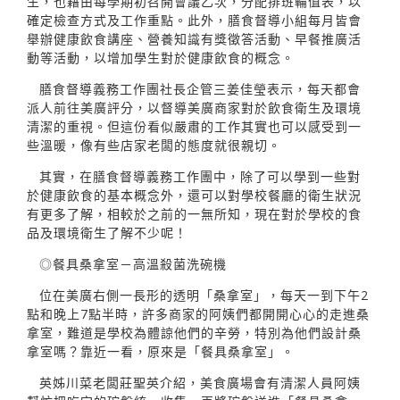
生，也藉由每學期初召開會議乙次，分配排班輪值表，以
確定檢查方式及工作重點。此外，膳食督導小組每月皆會
舉辦健康飲食講座、營養知識有獎徵答活動、早餐推廣活
動等活動，以增加學生對於健康飲食的概念。
膳食督導義務工作團社長企管三姜佳瑩表示，每天都會
派人前往美廣評分，以督導美廣商家對於飲食衛生及環境
清潔的重視。但這份看似嚴肅的工作其實也可以感受到一
些溫暖，像有些店家老闆的態度就很親切。
其實，在膳食督導義務工作團中，除了可以學到一些對
於健康飲食的基本概念外，還可以對學校餐廳的衛生狀況
有更多了解，相較於之前的一無所知，現在對於學校的食
品及環境衛生了解不少呢！
◎餐具桑拿室－高溫殺菌洗碗機
位在美廣右側一長形的透明「桑拿室」，每天一到下午2
點和晚上7點半時，許多商家的阿姨們都開開心心的走進桑
拿室，難道是學校為體諒他們的辛勞，特別為他們設計桑
拿室嗎？靠近一看，原來是「餐具桑拿室」。
英姊川菜老闆莊聖英介紹，美食廣場會有清潔人員阿姨