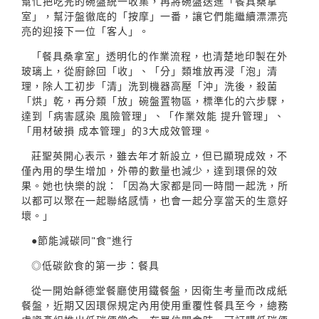
幫忙把吃完的碗盤統一收集，再將碗盤送進「餐具桑拿
室」，幫汙盤徹底的「按摩」一番，讓它們能繼續漂漂亮
亮的迎接下一位「客人」。
「餐具桑拿室」透明化的作業流程，也清楚地印製在外
玻璃上，從廚餘回「收」、「分」類堆放再浸「泡」清
理，除人工初步「清」洗到機器高壓「沖」洗後，殺菌
「烘」乾，再分類「放」碗盤置物區，標準化的六步驟，
達到「病害感染 風險管理」、「作業效能 提升管理」、
「用材破損 成本管理」的3大成效管理。
莊聖英開心表示，雖去年才新設立，但已顯現成效，不
僅內用的學生增加，外帶的數量也減少，達到環保的效
果。她也快樂的說：「因為大家都是同一時間一起洗，所
以都可以聚在一起聯絡感情，也會一起分享當天的生意好
壞。」
●節能減碳同"食"進行
◎低碳飲食的第一步：餐具
從一開始龢德堂餐廳使用鐵餐盤，因衛生考量而改成紙
餐盤，近期又因環保規定內用使用重覆性餐具至今，總務