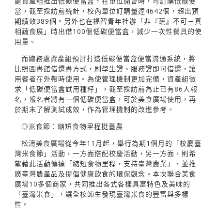
處資產組推出低碳便當盒，在單位開會時，可訂購低碳便
當，截至採訪前統計，校內單位訂購量達4642個，超出預
期績效389個。另外也在福智青年社辦「非『蔬』不可－真
相蔬食展」時出借100個低碳便當盒，減少一次性餐具的使
用量。
而總務處資產組預計打造低碳便當盒便當流通系統，將
比照圖書館借還書方式，刷學生證、服務證即可借還，讓
用餐者在外帶時使用。為使管理機制更加完備，資產組徵
求「低碳便當盒試用種籽」，截至採訪前為止已有86人報
名，報名者將有一個低碳便當盒，可於美食廣場使用，再
於期末了解測試成效，作為管理機制的改進參考。
◎米食節：縮短食物里程挺臺農
松濤美食廣場從今年11月起，舉行為期1個月的「校慶臺
灣米食節」活動，一方面搭配校慶活動，另一方面，則希
望藉此活動傳達「縮短食物里程，支持臺灣農業」，並推
廣臺灣農產品及提倡健康飲食的環保觀念。本次聯合美食
廣場10多個商家，共同推出各式各樣具富特色及美味的
「臺灣米食」，讓全校師生發現臺灣米食的豐富與多樣
性。