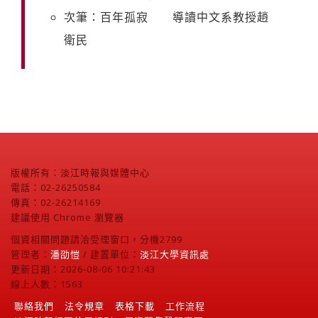
次筆：百年孤寂 導讀中文系教授趙
衛民
版權所有：淡江時報與媒體中心
電話：02-26250584
傳真：02-26214169
建議使用 Chrome 瀏覽器
個資相關問題請洽受理窗口，分機2799
管理者：
潘劭愷
/ 建置單位：
淡江大學資訊處
更新日期：2026-08-06 10:21:43
線上人數：1563
聯絡我們
法令規章
表格下載
工作流程