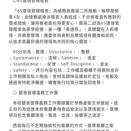
◎6S環境管理稽查
「6S環境管理稽查」為總務長鄭晃二所推動，每學期檢
查4次，由總務處推派稽查人員組成，不合格者皆有應對的
懲戒措施，讓用餐者能吃得更安心。鄭晃二認為6S環境管
理稽查為美學經營，是一種「美適性」，其關鍵在人和環
境，非單靠管理，需要參與者對目標情境有體會和認同，
以追求美麗舒適的環境為共同的核心價值。
6S分別為：整理﹝Structurice﹞、整頓
﹝Systematise﹞、清掃﹝Sanitise﹞、清潔
﹝Standardise﹞、紀律﹝Self-Discipline﹞、安全
﹝Safety﹞，評分內容包括：工作檯及櫥櫃不得擺與放非
工作相關及私人物品、食材及調味品擺放於定位，地板及
通道保持乾淨暢通、確實執行垃圾分類及回收等。
◎ 膳食督導義務工作團
本校膳食督導義務工作團隸屬於學務處衛生保健組，成
立目的為促進本校餐廳重視食品安全以及環境衛生。督導
項目包含餐廳環境、餐具、炊具、設備等之清潔。
透過每日不定期抽檢校內餐廳的方式，督導餐廳之衛