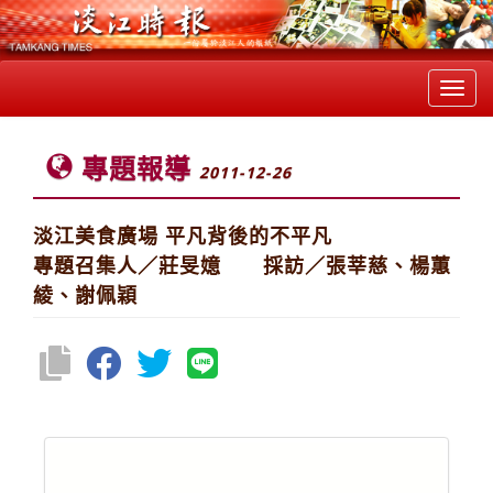
Toggl
navig
專題報導
2011-12-26
淡江美食廣場 平凡背後的不平凡
專題召集人／莊旻嬑 採訪／張莘慈、楊蕙
綾、謝佩穎