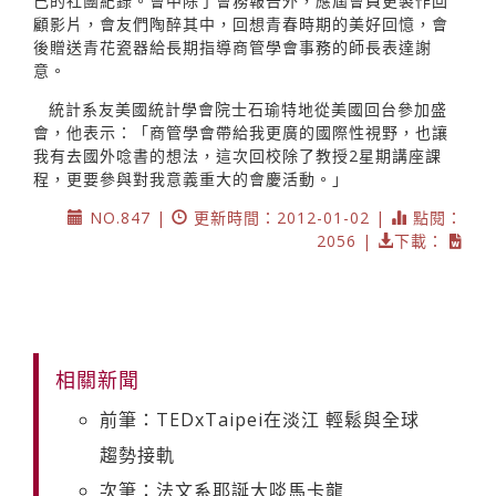
己的社團紀錄。會中除了會務報告外，應屆會員更製作回
顧影片，會友們陶醉其中，回想青春時期的美好回憶，會
後贈送青花瓷器給長期指導商管學會事務的師長表達謝
意。
統計系友美國統計學會院士石瑜特地從美國回台參加盛
會，他表示：「商管學會帶給我更廣的國際性視野，也讓
我有去國外唸書的想法，這次回校除了教授2星期講座課
程，更要參與對我意義重大的會慶活動。」
NO.847 |
更新時間：2012-01-02 |
點閱：
2056 |
下載：
相關新聞
前筆：TEDxTaipei在淡江 輕鬆與全球
趨勢接軌
次筆：法文系耶誕大啖馬卡龍