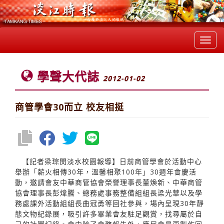
Toggl
navig
學聲大代誌
2012-01-02
商管學會30而立 校友相挺
【記者梁琮閔淡水校園報導】日前商管學會於活動中心
舉辦「薪火相傳30年，溫馨相聚100年」30週年會慶活
動，邀請會友中華商管協會榮譽理事長董煥新、中華商管
協會理事長彭煒騰、總務處事務整備組組長梁光華以及學
務處課外活動組組長曲冠勇等回社參與，場內呈現30年靜
態文物紀錄展，吸引許多畢業會友駐足觀賞，找尋屬於自