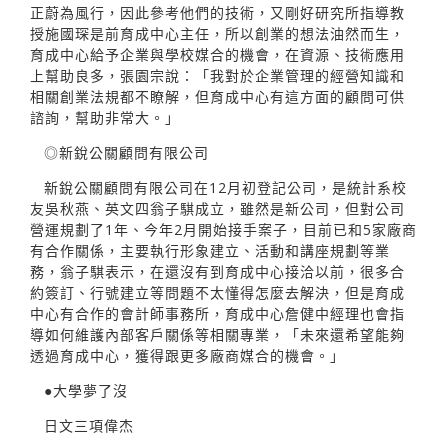
正蔚為風行，因此參考他們的技術，又剛好研究所指導教
授施國琛是前育成中心主任，所以創業的想法油然而生，
育成中心給予企業與學校媒合的機會，在資源、技術應用
上幫助良多，張園宗說：「我對於企業管理的經營知識和
相關創業法規都不瞭解，但育成中心有這方面的顧問可供
諮詢，幫助非常大。」
◎新銳公關顧問有限公司
新銳公關顧問有限公司在12月初登記公司，是統計系校
友吳秋燕、英文四翁子騏成立，雖然是新公司，但對公司
營運規劃了1年、今年2月開始接手案子，目前已和5家廠商
有合作關係，主要執行形象建立、活動和講座規劃等業
務，翁子騏表示，在還沒有到育成中心接洽以前，很多合
約簽訂、行號建立等問題不太懂得怎麼去解決，但是育成
中心有合作的會計師事務所，育成中心詹健中經理也會指
導如何維護內部客戶關係等相關專業，「未來還希望能夠
透過育成中心，獲得跟更多廠商媒合的機會。」
●大學夢了沒
日文三項偉杰