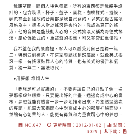
我期望開一間個人特色餐廳，所有的東西都是我親手設
計的，包含裝潢、杯子、盤子、蛋糕、咖啡樣式、擺設、
麵包甚至到播放的音樂都是我自己寫的，以英式復古搖滾
風格為主。很多人對於搖滾是害怕的，我認為真正的搖
滾，他的音樂是能鼓動人心的，英式搖滾又稱為哥德式搖
滾，屬於偏歐式的，重鼓聲的搖滾，可又非常莊重優雅。
我希望在我的餐廳裡，客人可以感受到自己是獨一無
二，特別受到禮遇，在這家餐廳找到歸屬感，就像英式搖
滾一樣，有搖滾鼓舞人心的特質，也有英式的優雅和氣
質，獨一無二、無法取代。
●用夢想 堆砌人生
「夢想是可以實踐的」，不要再讓自己的好點子像一場
夢那樣虛無縹緲，只要提出好的企畫，通過育成中心的審
核，夢想就能有機會一步一步地推砌出來，希望透過這次
的專題，能幫大家揭開心中對育成中心的那層神秘面紗，
並讓有心創業的人，能更有勇氣和力量實踐心中的夢想。
NO.847 |
更新時間：2012-01-02 |
點閱：
3029 |
下載：