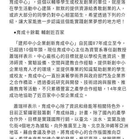
育成中心」，這個以輔導學生或校友創業的單位，就座落
在學生活動中心建築，默默的提供資源給勇敢創業的人，
或許大部分的同學仍對中心相當陌生，希望透過下列的介
紹，讓大家能進一步認識這個能實踐創業夢想的地方吧！
●育成十餘載 輔創近百家
「建邦中小企業創新育成中心」自民國87年成立至今，
已超過10個年頭，現任育成中心主任為資管系專任副教授
蕭瑞祥表示，中心最核心的目標就是以學校先進資訊、豐
沛師資、實驗設備、空間與建教合作經驗，提供新創中小
企業培育人才的環境，並提供專業的知識幫助創業的學生
或校友。育成中心一直扮演著學術界與政府部門及企業界
之合作橋梁，透過委託研究與開發、技術諮詢與服務、推
廣教育等活動，不只累積豐富之產學合作經驗，14年來已
成功地協助了近百家中小型企業成立。
蕭瑞祥表示，育成中心除了資訊和綠能等相關特色外，
目前正緊鑼密鼓籌劃「育成絲路」計畫，除了國內的產學
合作外，目標是實踐國際行銷，以臺北、淡水、宜蘭及迪
化街4個地方為據點，向外推廣至上海、北京及沖繩等亞洲
地區，藉由會議及參訪，將育成中心的合作版圖推向亞
洲，希望未來能加速企業的發展，根留臺灣，放眼國際，