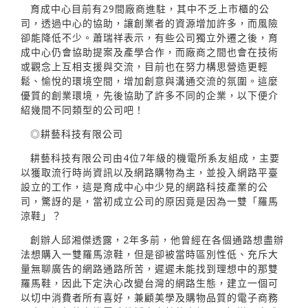
育成中心目前有29間廠商進駐，其中不乏上市櫃的公
司，透過中心的協助，讓創業者的資源增加許多，而風險
卻能降低不少。蕭瑞祥表示，有些公司獨立外遷之後，育
成中心仍會協助提案及產學合作，而廠商之間也會在技術
或觀念上互相支援與交流，目前也在努力構思營造更輕
鬆、愉悅的環境空間，增加創意與溝通交流的氛圍。這麼
優質的創業環境，先後協助了許多不同的企業，以下便介
紹幾間不同類型的公司吧！
◎耕藝科技有限公司
耕藝科技有限公司由4位7年級的機電所系友組成，主要
以獲取流行時尚資訊以及網路購物為主，並投入網路平臺
設立的工作，這是育成中心中少見的網路科技產業的公
司，驚訝的是，當初成立公司的原因竟是因為一雙「羅馬
涼鞋」？
創辦人邱湘傑透露，2年多前，他曾經在各個通路想盡辦
法想購入一雙羅馬涼鞋，但是卻被當時區別性低、充斥大
量無聊廣告的網路通路所苦，遲遲未能找到理想中的那雙
羅馬鞋，因此下定決心改變台灣的網路生態，建立一個可
以切中消費者所有喜好，兼顧美學及購物品質的電子商務