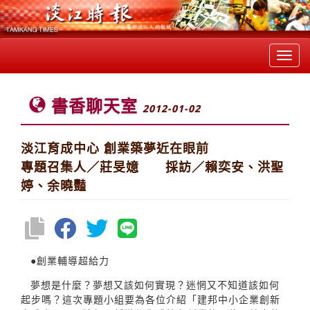
Toggl
navig
書香聊天室
2012-01-02
淡江育成中心 創業築夢近在眼前
專題召集人／莊旻嬑 採訪／賴奕安、洪聖
婷、余曉豔
●創業輔導超給力
夢想是什麼？夢想又該如何實現？迷惘又不知道該如何
起步嗎？這次專題小組要為各位介紹「建邦中小企業創新