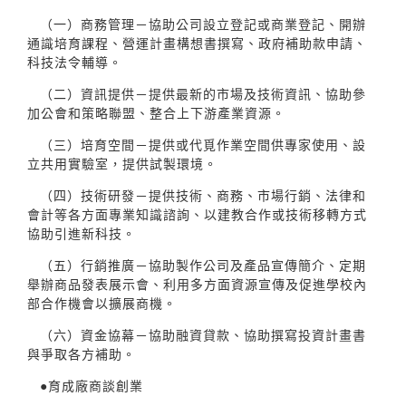
（一）商務管理－協助公司設立登記或商業登記、開辦
通識培育課程、營運計畫構想書撰寫、政府補助款申請、
科技法令輔導。
（二）資訊提供－提供最新的市場及技術資訊、協助參
加公會和策略聯盟、整合上下游產業資源。
（三）培育空間－提供或代覓作業空間供專家使用、設
立共用實驗室，提供試製環境。
（四）技術研發－提供技術、商務、市場行銷、法律和
會計等各方面專業知識諮詢、以建教合作或技術移轉方式
協助引進新科技。
（五）行銷推廣－協助製作公司及產品宣傳簡介、定期
舉辦商品發表展示會、利用多方面資源宣傳及促進學校內
部合作機會以擴展商機。
（六）資金協幕－協助融資貸款、協助撰寫投資計畫書
與爭取各方補助。
●育成廠商談創業