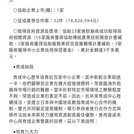
◎協助企業上市(櫃)：1家
◎促成產學合作案：32件（18,820,594元）
◎取得政府資源及獎項：協助23家進駐廠商成功取得政
府相關資源（16家廠商獲得協助傳統產業技術開發計畫補
助、2家廠商獲得協助服務業研究發展輔導計畫補助、3家
廠商獲得中小企業信用保證基金），累計金額達3千多萬
元。
●育成絲路
育成中心歷年培育近百家中小企業，其中新創企業超過
一半，他們觀察到企業在擴大經營規模時，常面臨海外拓
展與市場行銷的難題，當中針對特定市場環境之瞭解程度
不夠，常造成企業的裹足不前。因此，近年來育成中心陸
續接洽，並建立日本與中國地區數個育成中心合作的機
制。雙方共同擬定提案機制，導引參與者進行合作方式與
條件洽談未來將努力運用資源創造最佳優勢，進而達成本
中心與育成企業雙贏的目標，茲以下表說明：
●培育六大力