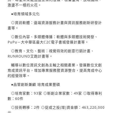
激盪不一樣的火花。
●培育領域多元化
◎資訊軟體：遠端資源服務計畫與資訊服務創新研發計
畫等。
◎數位內容、多媒體傳播：軟體與多媒體技術開發、
PuPu－大中華區最大C2C電子書城發展計畫等。
◎教育、文化、藝術：視覺特效的創意行銷計畫、
RUNROUND艾跑計畫等。
輔導以數位資訊文創為主軸之相關產業，發展數位文創
育成資訊平台，增加專業服務暨資源整合，提高育成中心
的經營效率。
●品管創新兼顧 培育成果豐碩
◎培育家數：93家 ◎新創企業家數：49家 ◎取得專利
數：60件
◎技術轉移：2件 ◎促成之投(增)資金額：463,220,000
元