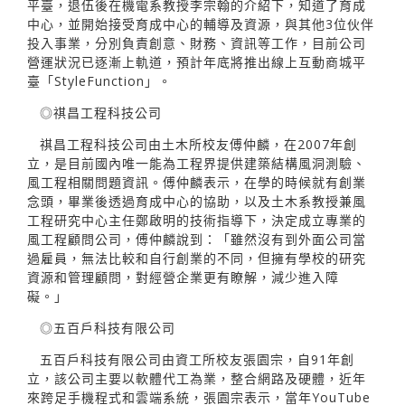
平臺，退伍後在機電系教授李宗翰的介紹下，知道了育成
中心，並開始接受育成中心的輔導及資源，與其他3位伙伴
投入事業，分別負責創意、財務、資訊等工作，目前公司
營運狀況已逐漸上軌道，預計年底將推出線上互動商城平
臺「StyleFunction」。
◎祺昌工程科技公司
祺昌工程科技公司由土木所校友傅仲麟，在2007年創
立，是目前國內唯一能為工程界提供建築結構風洞測驗、
風工程相關問題資訊。傅仲麟表示，在學的時候就有創業
念頭，畢業後透過育成中心的協助，以及土木系教授兼風
工程研究中心主任鄭啟明的技術指導下，決定成立專業的
風工程顧問公司，傅仲麟說到：「雖然沒有到外面公司當
過雇員，無法比較和自行創業的不同，但擁有學校的研究
資源和管理顧問，對經營企業更有瞭解，減少進入障
礙。」
◎五百戶科技有限公司
五百戶科技有限公司由資工所校友張園宗，自91年創
立，該公司主要以軟體代工為業，整合網路及硬體，近年
來跨足手機程式和雲端系統，張園宗表示，當年YouTube