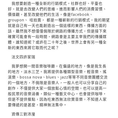
我想要創造一種全新的行銷模式，社群也好、平臺也
好，就是去改變人們的思維，進而影響人們的消費習慣、
價值觀，甚至改變他們的生活，像是facebook、
groupon、 哇拍賣， 都是一種嶄新的行銷模式，我的期望
就是自己有一天也能創造出一個這樣的東西，傳播方面的
話，雖然我不想僅僅侷限於網路的傳播方式，但是接下來
確實可能會有一段時間，網路會是主要主宰我們的傳播媒
體，誰知道呢？或許在二十年之後，世界上會有另一種全
新的東西來將它取而代之呢？
法文四許家瑞
我夢想開一間音樂咖啡廳，在偏遠的地方，像是我生長
的地方，淡水三芝。我將提供各種類型音樂，輕音樂、搖
滾樂、bossa nova、blues、jazz等等不同音樂團體交流
的一個地方，不侷限是音樂人，一般人也可以分享自己的
創作，不僅提供大家一個放鬆心情的空間，也可以提高一
般民眾的音樂涵養，類似一種藝文中心，也會提供咖啡，
但是不提供餐點，因為吃東西無法欣賞音樂，不知道人家
要傳遞的是甚麼，精神無法集中。
資傳三劉沛瀅