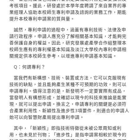
考核項目。援此，研發處於本學年度聘請了來自業界的專
業經理人協助本校師生專利申請及諮詢的業務工作，期能
提升本校專利申請案的質與量。
誠然，專利申請的過程中，涵蓋有專利技術、法律及申
請行政程序，申請人應充分了解相關基本知識，才能夠完
善保護自身的權益。因此，研究發展處產學合作組整理本
校師生應有的專利權基本知識及淡江大學校內專利申請相
關規定供本校師生參考，以增進專利申請基本知識。
Q：何謂專利？
當我們有新構想、技術、裝置或方法，它可以克服現有
技術的缺點，並且能夠產生某種不可預期的功效，則可以
申請專利。值得注意的是，新發明不一定要實際有成品，
當發明人有構想形成，並確認以現今的科技來推論是能實
現，就可以提出申請。換言之，申請專利的關鍵是必須符
合產業利用性、新穎性及進步性3項要件，則適合的申請人
始可以向智慧財產局提出專利申請。
其中，「新穎性」即指技術特徵從未被公眾周知或利
用，也未見於刊物；「進步性」是指申請案相較於現今的