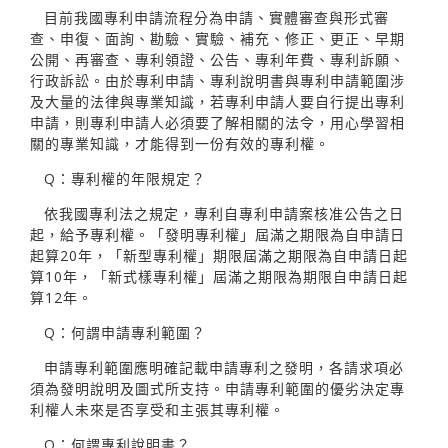
目前我國專利申請流程分為申請、實體審查與形式審
查、申復、面詢、勘驗、實驗、補充、修正、更正、早期
公開、再審查、專利領證、公告、專利年費、專利訴願、
行政訴訟。由於專利申請、專利說明書與專利申請範圍涉
及大量的法律與專業知識，若專利申請人要自行提出專利
申請，則專利申請人必須要了解相關的法令，用心學習相
關的專業知識，才能得到一份有效的專利權。
Q：專利權的年限規定？
依我國專利法之規定，專利自專利申請案核准公告之日
起，給予專利權。「發明專利權」屆滿之期限為自申請日
起算20年，「新型專利權」期限屆滿之期限為自申請日起
算10年，「新式樣專利權」屆滿之期限為期限自申請日起
算12年。
Q：何謂申請專利範圍？
申請專利範圍應明確記載申請專利之發明，各請求項必
須為發明說明及圖式所支持。申請專利範圍的優劣決定專
利權人未來是否享受和主張其專利權。
Q：何謂專利說明書？