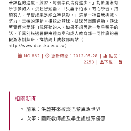
著課程的進度、練習，每個學員皆有進步。」對於游泳有
所卻步的人，洪建智勉勵，「只要不怕水，有心學習，持
續努力，學習成果是能立竿見影。」這是一種自我挑戰、
努力、掌控的運動。相較於籃球、排球等團體運動，游泳
著實適合愛好自我運動的人。如果不想再當一隻旱鴨子的
話，千萬別錯過暑假由體育室和成人教育部一同推廣的暑
假游泳訓練班，詳情請上成教部網站（
http://www.dce.tku.edu.tw
）。
NO.862 |
更新時間：2012-05-28 |
點閱：
2253 |
下載：
相關新聞
前筆：洪麗芬來校談巴黎異想世界
次筆：國際教師證及學生證機票優惠