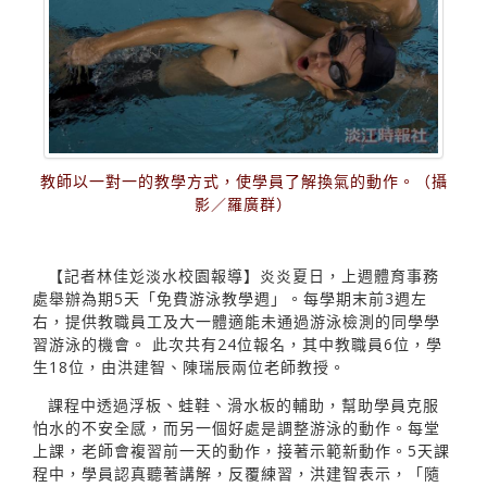
教師以一對一的教學方式，使學員了解換氣的動作。（攝
影／羅廣群）
【記者林佳彣淡水校園報導】炎炎夏日，上週體育事務
處舉辦為期5天「免費游泳教學週」。每學期末前3週左
右，提供教職員工及大一體適能未通過游泳檢測的同學學
習游泳的機會。 此次共有24位報名，其中教職員6位，學
生18位，由洪建智、陳瑞辰兩位老師教授。
課程中透過浮板、蛙鞋、滑水板的輔助，幫助學員克服
怕水的不安全感，而另一個好處是調整游泳的動作。每堂
上課，老師會複習前一天的動作，接著示範新動作。5天課
程中，學員認真聽著講解，反覆練習，洪建智表示，「隨