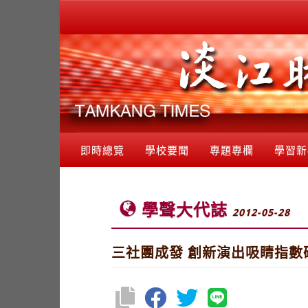
即時總覽
學校要聞
專題專欄
學習新
學聲大代誌
2012-05-28
三社團成發 創新演出吸睛指數