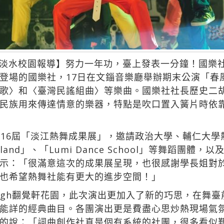
淡水校園報導】努力一年功，臺上發表一分鐘！國樂
登場的國樂社，17日在文錙音樂廳舉辦期末公演「春風
歌〉和〈臺灣民謠組曲〉等樂曲。國樂社社長歷史二
民族用來傳達情意的樂器，特點是吹口置入簧片時依
第16屆「淡江熱舞成果展」，邀請政治大學、輔仁大
nderland」、「Lumi Dance School」等舞蹈
示：「很滿意這次的成果展呈現，也很感謝學長姐對
也希望熱舞社能有更大的進步空間！」
high翻覺軒花園，此次演出更加入了新的巧思，在舞
能詳的經典曲目。各團演出更是費盡心思炒熱現場氣
的說：「詞曲創作社真是個有系統的社團，很多看似