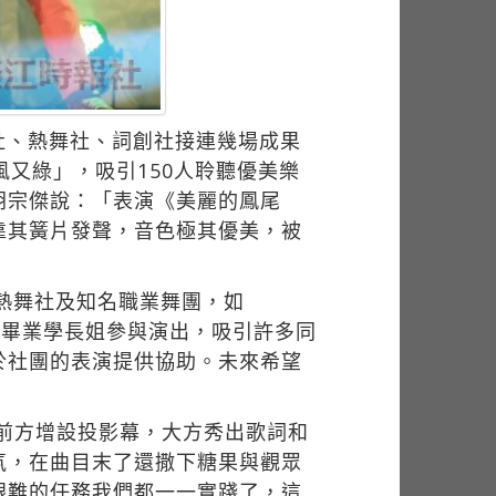
社、熱舞社、詞創社接連幾場成果
又綠」，吸引150人聆聽優美樂
胡宗傑說：「表演《美麗的鳳尾
靠其簧片發聲，音色極其優美，被
學熱舞社及知名職業舞團，如
團體，以及畢業學長姐參與演出，吸引許多同
於社團的表演提供協助。未來希望
臺前方增設投影幕，大方秀出歌詞和
氛，在曲目末了還撒下糖果與觀眾
艱難的任務我們都一一實踐了，這