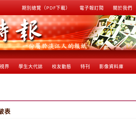
期別總覽（PDF下載）
電子報訂閱
關於我們
視界
學生大代誌
校友動態
特刊
影像資料庫
破表