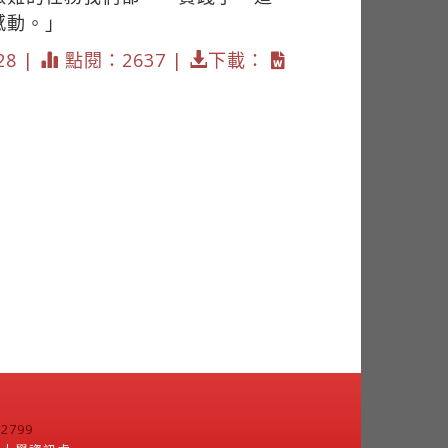
感動。」
28 |
點閱：2637 |
下載：
799