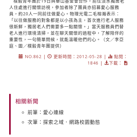
樸毅青年團於19日與華山基金會合作，前往淡水獨居老
人住處進行關懷訪視，參加者除了團員亦招募愛心服務
員，約20人一同前往做愛心。物理光電二毛榕瀚表示：
「以往做服務的對象都是以小孩為主，首次進行老人服務
很新鮮，獨居老人們需要多一點關懷。」當天服務員們替
老人進行環境清掃，並在聊天關懷的過程中，了解陪伴的
重要性，一句簡單問候，就能溫暖他們的心。（文／李亞
庭、圖／樸毅青年團提供）
NO.862 |
更新時間：2012-05-28 |
點閱：
1846 |
下載：
相關新聞
前筆：愛心連線
次筆：探索之域．網路校園動態