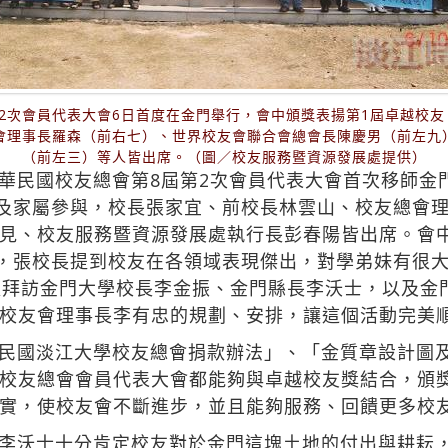
2次會員代表大會6日首度在金門舉行，會中頒獎表揚第1屆卓越校
會理事長羅森（前右七）、世界校友會聯合會總會長陳慶男（前左九
（前左三）等人皆出席。（圖／校友服務暨資源發展處提供）
華民國校友總會第8屆第2次會員代表大會首次移師金
友及家屬參與，校長張家宜、前校長林雲山、校友總會
見、校友服務暨資源發展處執行長彭春陽皆出席。會
），張校長提到校友在各領域表現傑出，對學弟妹有很
更拜訪金門大學校長李金振、金門縣長李沃士，以及金
校友會理事長李有忠的規劃、安排，讓這個活動完美
民國淡江大學校友總會捐款辦法」、「金質章設計圖
校友總會會員代表大會都能夠與卓越校友獎結合，頒
實，使校友會不斷進步，並且能夠服務、回饋更多校
李沃士十分肯定校友對於金門這塊土地的付出與耕耘