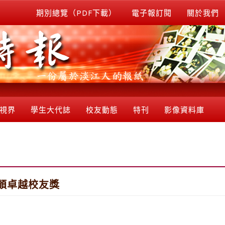
期別總覽（PDF下載）
電子報訂閱
關於我們
視界
學生大代誌
校友動態
特刊
影像資料庫
頒卓越校友獎