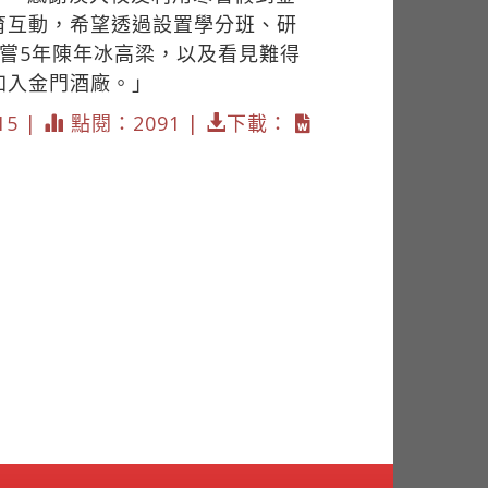
育互動，希望透過設置學分班、研
嘗5年陳年冰高梁，以及看見難得
加入金門酒廠。」
15 |
點閱：2091 |
下載：