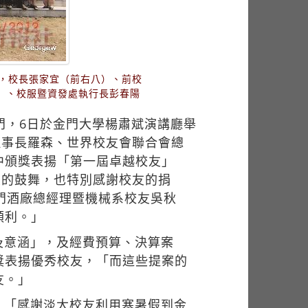
友，校長張家宜（前右八）、前校
）、校服暨資發處執行長彭春陽
門，6日於金門大學楊肅斌演講廳舉
理事長羅森、世界校友會聯合會總
中頒獎表揚「第一屆卓越校友」
大的鼓舞，也特別感謝校友的捐
門酒廠總經理暨機械系校友吳秋
順利。」
及意涵」，及經費預算、決算案
獎表揚優秀校友，「而這些提案的
友。」
，「感謝淡大校友利用寒暑假到金