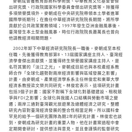
麥朝成曾獲教育部商科學術獎、中華教育文化基金會傑
出研究獎、行政院國家科學委員會傑出研究獎等。除獲得
多項榮譽獎項外，麥朝成在中央研究院帶領本土學者進軍
國際學術期刊；在擔任中華經濟研究院院長期間，將所學
貢獻於公共政策實務領域；1997年發生亞洲金融風暴後，
臺灣發生本土型金融風暴，時任行政院院長蕭萬長也曾向
他請教經濟相關問題。
2002年卸下中華經濟研究院院長一職後，麥朝成至本校
任職，先後獲得教育部第8、13屆國家講座主持人、臺灣經
濟學會傑出貢獻獎，並獲得終生榮譽國家講座主持人，是
名符其實的「淡江之光」。麥朝成目前也與本校產經系教
師合作「全球化趨勢對兩岸經濟影響與區域發展之影響」
計畫，由麥朝成、產業經濟學系系主任林俊宏和東華大學
經濟系教授梁文榮共同研究。林俊宏表示，這項研究計畫
包括3個子計畫：國家不對稱下全球化對基礎建設、租稅競
爭與FDI之影響；全球化與我國人口結構與勞動市場之變
遷；兩岸三通對臺灣觀光旅遊業及總體經濟之研究。整體
研究內容對臺灣經濟發展的整合性相當足夠，所以國科會
罕見的給予一個研究團隊為期2年的研究計畫。林俊宏也談
到，麥朝成為研究計畫的重要人物，他在計畫案過程中會
定期開會研討，提供想法與意見，並且會謹慎的監督研究