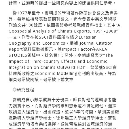
計畫，並適時的提出一些研究內容上的建議供同仁參考。
從1977年至今，麥朝成的學術著作除研討會論文及專書
外，每年維持發表數篇期刊論文，迄今發表中英文學術期
刊論文共130餘篇。依圖書館參考服務組資料指出，其中“A
Geospatial Analysis of China’s Exports, 1991–2008”
一文，刊登在被SSCI資料庫所收錄之Eurasian
Geography and Economics，根據 Journal Citation
Report資料庫數據顯示，其Impact Factor在AREA
STUDIES領域中，排名第1；另外，麥朝成發表之“The
Impact of Third-country Effects and Economic
Integration on China’s Outward FDI”，曾榮獲SSCI資
料庫所收錄之Economic Modelling期刊的出版商，評為
網頁最常被閱讀、最常被下載文章。
◎研究歷程
麥朝成自小數學成績十分優異，師長對他的邏輯思考能
力讚賞不已，而對經濟學的求知慾永遠不滿足的他，選擇
攻讀臺大經濟所、出國深造，並以6年的時間，拿到美國羅
澈斯特大學經濟學碩士、德州農工大學經濟學博士。麥朝
成經濟學領域專業的選擇，從貨幣理論到區域經濟的過