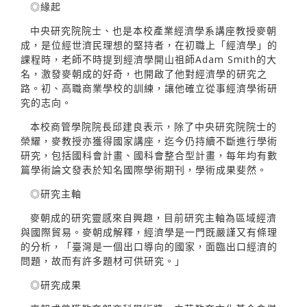
◎緣起
中央研究院院士、也是本校產業經濟學系講座教授麥朝
成，是位經世濟民理想的堅持者，在初職上「經濟學」的
課程時，老師不時提到經濟學開山祖師Adam Smith的大
名，激發麥朝成的好奇，也開啟了他對經濟學的研究之
路。初、高職商業學校的訓練，讓他確立從事經濟學術研
究的志向。
本校商管學院院長邱建良表示，除了中央研究院院士的
榮耀，麥教授亦獲得國家講座，迄今仍持續不斷進行學術
研究，包括國科會計畫、國科會整合型計畫，每年均有數
篇學術論文發表於知名國際學術期刊，學術成果斐然。
◎研究主軸
麥朝成的研究靈感來自興趣，目前研究主軸為區域經濟
與國際貿易。麥朝成解釋，經濟學是一門既嚴謹又有條理
的分析，「臺灣是一個出口導向的國家，面臨出口經濟的
問題，故而有許多題材可供研究。」
◎研究成果