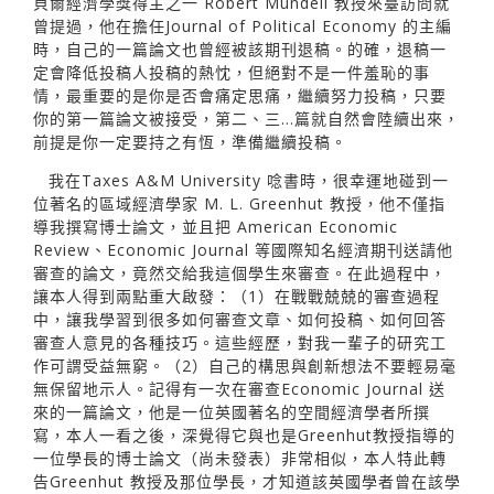
貝爾經濟學獎得主之一 Robert Mundell 教授來臺訪問就
曾提過，他在擔任Journal of Political Economy 的主編
時，自己的一篇論文也曾經被該期刊退稿。的確，退稿一
定會降低投稿人投稿的熱忱，但絕對不是一件羞恥的事
情，最重要的是你是否會痛定思痛，繼續努力投稿，只要
你的第一篇論文被接受，第二、三…篇就自然會陸續出來，
前提是你一定要持之有恆，準備繼續投稿。
我在Taxes A&M University 唸書時，很幸運地碰到一
位著名的區域經濟學家 M. L. Greenhut 教授，他不僅指
導我撰寫博士論文，並且把 American Economic
Review、Economic Journal 等國際知名經濟期刊送請他
審查的論文，竟然交給我這個學生來審查。在此過程中，
讓本人得到兩點重大啟發：（1）在戰戰兢兢的審查過程
中，讓我學習到很多如何審查文章、如何投稿、如何回答
審查人意見的各種技巧。這些經歷，對我一輩子的研究工
作可謂受益無窮。（2）自己的構思與創新想法不要輕易毫
無保留地示人。記得有一次在審查Economic Journal 送
來的一篇論文，他是一位英國著名的空間經濟學者所撰
寫，本人一看之後，深覺得它與也是Greenhut教授指導的
一位學長的博士論文（尚未發表）非常相似，本人特此轉
告Greenhut 教授及那位學長，才知道該英國學者曾在該學