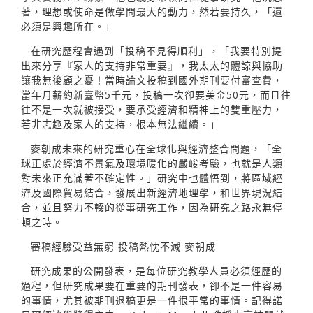
著，理想或使命是做學問最大的動力，然若要持久，「還
必須是興趣所在。」
在研究歷程會遇到「投稿不見得順利」，「我要特別提
出來分享『家人的支持非常重要』，我太太的體諒與協助
讓我無後顧之憂！當時論文投稿到國外期刊要付審查費，
當年月薪約新臺幣5千元，投稿一次卻要美金50元，而且往
往不是一次就被接受，要承受經濟和精神上的雙重壓力，
若非志趣及家人的支持，根本無法繼續。」
麥朝成未來的研究重心在全球化與經濟整合問題，「全
球正處於經濟不景氣及環境暖化的嚴峻考驗，也就是人類
對未來正充滿著不確定性。」研究中也體悟到，將區域經
濟及國際貿易結合，發展出新經濟地理學，和世界現況結
合，並且努力不輟的從事研究工作，因為研究之路永無停
頓之時。
審稿經驗受益無窮 投稿熱忱不滅 麥朝成
研究成果的公開發表，是每位研究教學人員必須經歷的
過程，但研究成果要在重要的期刊發表，卻不是一件容易
的事情，尤其被期刊退稿更是一件很平常的事情。記得諾