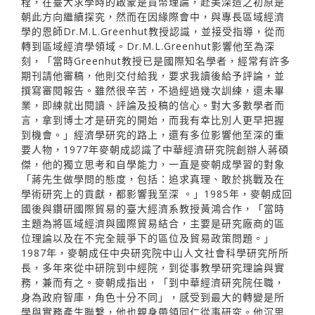
程，在臺大求學時的啟蒙是貨幣理論，赴美深造之初原是
朝此方向繼續探究，然而在因緣際會中，與專長區域經濟
學的恩師Dr.M.L.Greenhut教授認識，並接受指導，從而
轉到區域經濟學領域。Dr.M.L.Greenhut影響他至為深
刻，「當時Greenhut教授已是國際知名學者，經常有許多
期刊請他審稿，他則交付給我，要求我讀後給予評論，並
撰寫審閱報告。雖然很辛苦，不過經過幾次訓練，還未畢
業，即練就出閱讀、評論及投稿的信心。對大多數學者而
言，拿到博士才是研究的開始，而我有幸比別人更早把握
到機會。」經濟學研究的路上，還有多位影響他至深的重
要人物，1977年麥朝成認識了中華經濟研究院創辦人蔣碩
傑，他的獨立思考和自學能力，一直是麥朝成學習的對象
「蔣先生做學問的態度，包括：追求真理、敢於挑戰及在
學術研究上的貢獻，都影響我至深 。」1985年，麥朝成回
國後與鑽研國際貿易的臺大經濟系教授黃鴻合作，「當時
主題為將區域經濟與國際貿易結合，主要是研究廠商的區
位理論以及在不完全競爭下的區位及貿易政策問題。」
1987年，麥朝成任中央研究院中山人文社會科學研究所所
長，多年來從中研院到中經院，到從事教學研究理論與實
務，兼而有之。麥朝成指出，「到中華經濟研究院任職，
身為政府智庫，角色十分不同」，感受到最大的轉變是所
學與實務產生聯繫，他也親身帶領同仁從事研究。他沉思