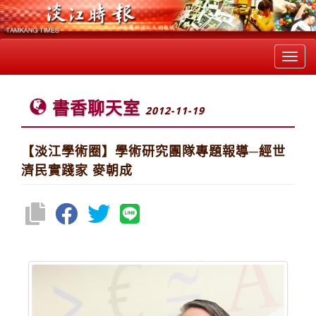
Toggl
navig
書香聊天室
2012-11-19
【淡江學術圈】學術研究團隊專題報導─經世
濟民實踐家 麥朝成