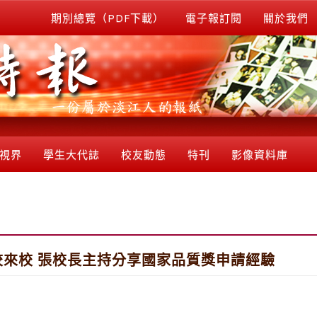
期別總覽（PDF下載）
電子報訂閱
關於我們
視界
學生大代誌
校友動態
特刊
影像資料庫
校來校 張校長主持分享國家品質獎申請經驗