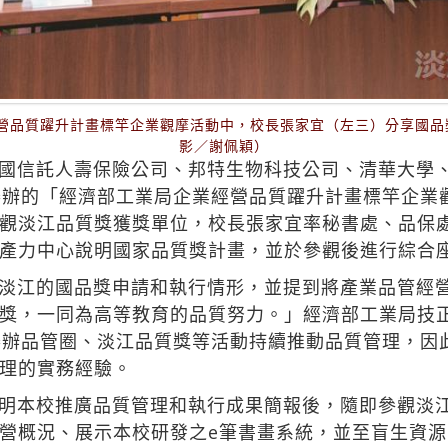
經營品質躍升計畫標竿企業觀摩活動中，校長張家宜（左三）分享國
影／謝佩穎）
國信託人壽保險公司、邦特生物科技公司、清華大學、
舉辦的「經濟部工業局企業經營品質躍升計畫標竿企業
觀淡江品質獎獲獎單位，校長張家宜率秘書處、品保
產力中心說明國家品質獎計畫，並於參觀後進行綜合
淡江的國品獎申請和執行情形，並提到將產業品管經
獎，一同為高等教育的品質努力。」經濟部工業局技
舉辦品管圈、淡江品質獎等活動持續推動品質管理，因
理的實務經驗。
明本校推廣品質管理和執行成果簡報後，隨即參觀淡
營概況、展示本校研發之e筆書畫系統，並至盲生資