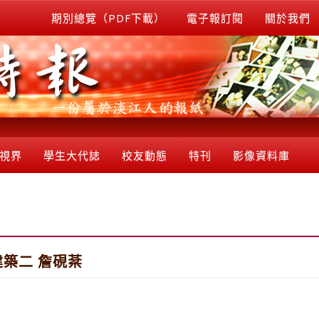
期別總覽（PDF下載）
電子報訂閱
關於我們
視界
學生大代誌
校友動態
特刊
影像資料庫
建築二 詹硯棻