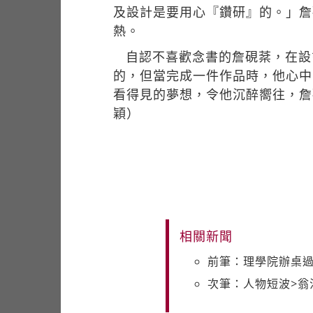
及設計是要用心『鑽研』的。」詹
熱。
自認不喜歡念書的詹硯棻，在設
的，但當完成一件作品時，他心中
看得見的夢想，令他沉醉嚮往，詹
穎）
相關新聞
前筆：理學院辦桌
次筆：人物短波>翁