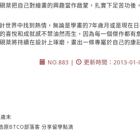
硯棻把自己對繪畫的興趣當作啟蒙，扎實下足苦功後
計世界中找到熱情，無論是學畫的7年歲月或是現在
的喜悅和成就感不禁油然而生，因為每一個傑作都有
硯棻將持續在設計上琢磨，畫出一條專屬於自己的康
NO.883 |
更新時間：2013-01-
過歲末
浩原BTCO部落客 分享留學點滴