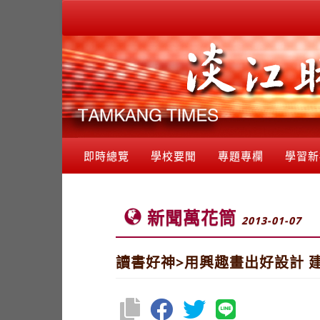
即時總覽
學校要聞
專題專欄
學習新
新聞萬花筒
2013-01-07
讀書好神>用興趣畫出好設計 