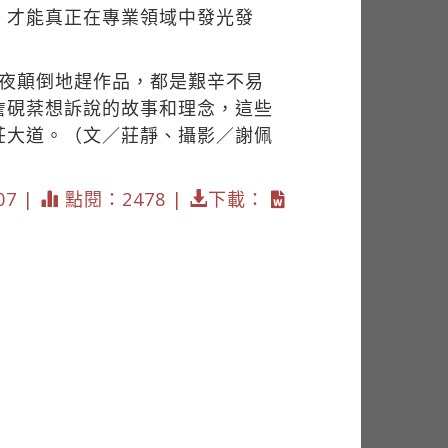
，才能真正在專業領域中發光發
日夜顛倒地趕作品，都是艱辛不易
詹硯棻想訴說的故事和理念，這些
莊大道。（文／莊靜、攝影／謝佩
07 |
點閱：2478 |
下載：