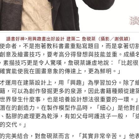
讀書好神>用興趣畫出好設計 建築二 詹硯棻（攝影／謝佩穎）
使命者，不是抱著教科書畫重點寫題目，而是拿著切
創意及繪畫技巧，要考高分得發想與技能並重。成績
，素描技巧更是令人驚嘆，詹硯棻謙虛地說：「比起
確實能使我在圖畫意象的傳達上，更為鮮明。」
才運用在建築設計上，用「興趣」為學習加分。除了
籍，可以為創作發掘更多的泉源，因此書籍種類從建
世界發生什麼事，也是培養設計想法很重要的一環。
潛在的創造力。在製作模型作品時，「細心」是他對
、黏膠的處理更為乾淨，有如父母呵護孩子一般，「
的交代。」
的完美結合，對詹硯棻而言，「其實非常辛苦。」他