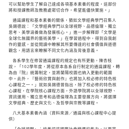
可以幫助學生了解自己達成各項基本素養的程度，這部份
將和授課教師及教務處密切合作，希望能儘快實施。」
通識課程和基本素養的關係，猶如文學經典學門召集人
吳錫德說：「文學經典學門以全球視野、品德倫理、獨立
思考、美學涵養做為發展核心。」進一步解釋即「文學是
全球化無國界的藝術美學。」在學習過程中，得到自我創
作的靈感，並從閱讀中瞭解其所要傳達的社會價值與道德
觀念，用語言來瞭解不同文化內涵及背後意義。
各系學生在修習通識課程的規定也有所更動，陳杏枝
說，「102學年度，將從原本各系自行制定的通識課程，轉
為由『院』統籌制定，並將蘭陽校園也納入更動的範圍
中。此外，『藝術欣賞與創作』也將加入校必修的特色核
心課程之一。」就如吳錫德曾指出，除了校必修的特色核
心課程，在學院核心課程方面，外語學院將以全球視野、
資訊運用、獨立思考和品德倫理為主要發展方向，將選擇
文學經典、歷史與文化、及哲學與宗教等課程。
八大基本素養內涵（資料來源／通識與核心課程中心提
供）
「全球視野」：培養認識國際社會變遷的能力，以更寬