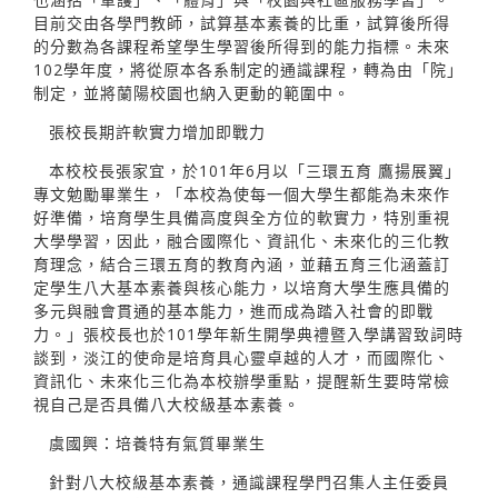
目前交由各學門教師，試算基本素養的比重，試算後所得
的分數為各課程希望學生學習後所得到的能力指標。未來
102學年度，將從原本各系制定的通識課程，轉為由「院」
制定，並將蘭陽校園也納入更動的範圍中。
張校長期許軟實力增加即戰力
本校校長張家宜，於101年6月以「三環五育 鷹揚展翼」
專文勉勵畢業生，「本校為使每一個大學生都能為未來作
好準備，培育學生具備高度與全方位的軟實力，特別重視
大學學習，因此，融合國際化、資訊化、未來化的三化教
育理念，結合三環五育的教育內涵，並藉五育三化涵蓋訂
定學生八大基本素養與核心能力，以培育大學生應具備的
多元與融會貫通的基本能力，進而成為踏入社會的即戰
力。」張校長也於101學年新生開學典禮暨入學講習致詞時
談到，淡江的使命是培育具心靈卓越的人才，而國際化、
資訊化、未來化三化為本校辦學重點，提醒新生要時常檢
視自己是否具備八大校級基本素養。
虞國興：培養特有氣質畢業生
針對八大校級基本素養，通識課程學門召集人主任委員