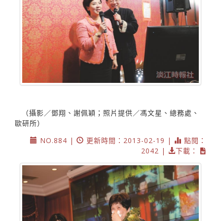
（攝影／鄧翔、謝佩穎；照片提供／馮文星、總務處、
歐研所）
NO.884 |
更新時間：2013-02-19 |
點閱：
2042 |
下載：