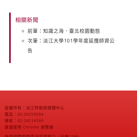
相關新聞
前筆：知識之海．臺北校園動態
次筆：淡江大學101學年度延攬師資公
告
版權所有：淡江時報與媒體中心
電話：02-26250584
傳真：02-26214169
建議使用 Chrome 瀏覽器
個資相關問題請洽受理窗口，分機2799