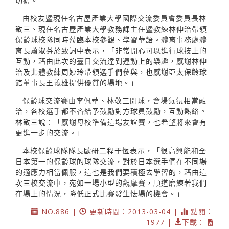
切磋。
由校友暨現任名古屋產業大學國際交流委員會委員長林
敬三、現任名古屋產業大學教務課主任暨教練林伸治帶領
保齡球校隊同時蒞臨本校參觀、學習華語。體育事務處體
育長蕭淑芬於致詞中表示，「非常開心可以進行球技上的
互動，藉由此次的臺日交流達到運動上的樂趣，感謝林伸
治及北體教練周妙玲帶領選手們參與，也感謝亞太保齡球
館董事長王義雄提供優質的場地。」
保齡球交流賽由李佩華、林敬三開球，會場氣氛相當融
洽，各校選手都不吝給予鼓勵對方球員鼓勵，互動熱絡。
林敬三說：「感謝母校準備這場友誼賽，也希望將來會有
更進一步的交流。」
本校保齡球隊隊長歐研二程于恆表示，「很高興能和全
日本第一的保齡球的球隊交流，對於日本選手們在不同場
的適應力相當佩服，這也是我們要積極去學習的，藉由這
次三校交流中，宛如一場小型的觀摩賽，順道磨練著我們
在場上的情況，降低正式比賽發生怯場的機會。」
NO.886 |
更新時間：2013-03-04 |
點閱：
1977 |
下載：