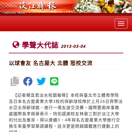
Toggl
navig
學聲大代誌
2013-03-04
以球會友 名古屋大 北體 蒞校交流
【記者楊宜君淡水校園報導】本校與臺北市立體育學院
及日本名古屋產業大學3校的保齡球校隊於上月26日齊聚淡
水亞太保齡球館，進行一場友誼交流賽。國際暨兩岸事務
處國際長李佩華表示，特別感謝校友林敬三對於淡江大學
的付出及推崇，得以連續3、4年與名古屋產業大學進行交
換生來臺學習華語課程，這次更是跨越國籍進行運動上的