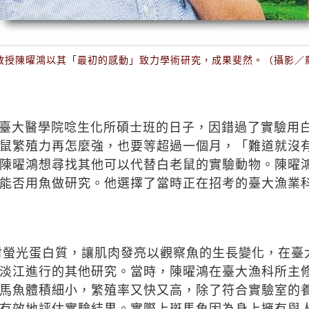
教授陳曜鴻以其「最初的感動」致力學術研究，成果斐然。（攝影／
臺大醫學院唸生化所碩士班的日子，因錯過了實驗用
鼠繁殖力再怎麼強，也要等超過一個月，「難道就沒
陳曜鴻想尋找其他可以代替白老鼠的實驗動物。陳曜
能否用魚做研究。他選擇了當時正在招考的臺大漁業
注射螢光蛋白質，讓肌肉發亮以觀察魚的生長變化，在
淡江進行的其他研究。當時，陳曜鴻在臺大漁科所主
馬魚體積細小，繁殖率又快又高，除了符合實驗室的
有效地評估實驗結果。實際上斑馬魚因為身上擁有與人