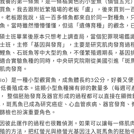
我養的第一條魚，是一條橘黃色的小金魚（價值五元
買魚，我去跟附近繁殖場的老板「盧」，後來買到一
。老板跟我說，這一百多條魚都來自於同一對種魚，
魚。當時雖然懵懵懂懂，但這「遺傳育種」的觀念，
碩士班畢業後原本只想考上調查局，當個犯罪現場鑑
士班，主修「基因與發育」，主要是研究肌肉發育過
鯉魚、石斑魚等中大型的魚，不僅繁殖週期長，基因
適合實驗魚種的同時，中央研究院剛從美國引進「斑馬
肌肉發育。
nio rerio）是一種小型觀賞魚，成魚體長約3公分，
低養殖成本。這類小型魚種擁有卵的數量多（每週可產1
， 整個胚胎發育及器官形成的過程都可以直接在顯微
此，斑馬魚已成為研究癌症、心血管疾病、器官發育、
篩檢也扮演重要角色。
因彼此運作的過程也很難偵測。如果可以讓每一條肌
殖的方法，把紅螢光與綠螢光基因注入斑馬魚的胚胎