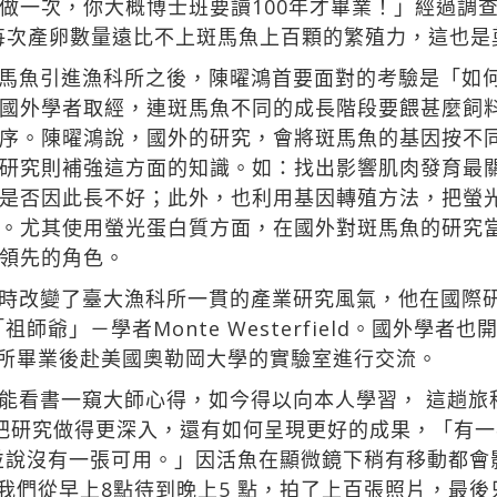
做一次，你大概博士班要讀100年才畢業！」經過調
每次產卵數量遠比不上斑馬魚上百顆的繁殖力，這也是
馬魚引進漁科所之後，陳曜鴻首要面對的考驗是「如
國外學者取經，連斑馬魚不同的成長階段要餵甚麼飼
序。陳曜鴻說，國外的研究，會將斑馬魚的基因按不
研究則補強這方面的知識。如：找出影響肌肉發育最
是否因此長不好；此外，也利用基因轉殖方法，把螢
。尤其使用螢光蛋白質方面，在國外對斑馬魚的研究
領先的角色。
時改變了臺大漁科所一貫的產業研究風氣，他在國際
師爺」－學者Monte Westerfield。國外學者
在漁科所畢業後赴美國奧勒岡大學的實驗室進行交流。
能看書一窺大師心得，如今得以向本人學習， 這趟旅
把研究做得更深入，還有如何呈現更好的成果，「有
並說沒有一張可用。」因活魚在顯微鏡下稍有移動都會
實驗室，我們從早上8點待到晚上5 點，拍了上百張照片，