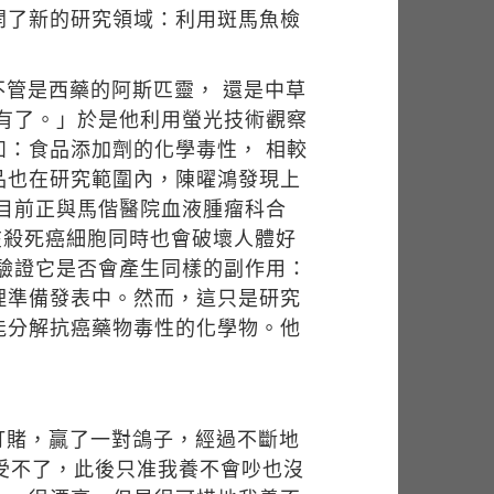
開了新的研究領域：利用斑馬魚檢
管是西藥的阿斯匹靈， 還是中草
有了。」於是他利用螢光技術觀察
：食品添加劑的化學毒性， 相較
品也在研究範圍內，陳曜鴻發現上
目前正與馬偕醫院血液腫瘤科合
是在殺死癌細胞同時也會破壞人體好
驗證它是否會產生同樣的副作用：
理準備發表中。然而，這只是研究
能分解抗癌藥物毒性的化學物。他
打賭，贏了一對鴿子，經過不斷地
受不了，此後只准我養不會吵也沒