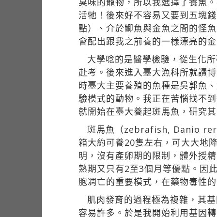
臭味的寵物，所以我選擇了養魚。
活牠！後來好不容易又要到五塊錢
點）、介於鯽魚與金魚之間的怪魚
會配出跟我之前養的一樣漂亮的金
大學唸的是醫學檢驗，從生化所
赴考。後來進入臺大漁科所就讀博
時臺大主要養殖的魚種是吳郭魚、
驗模式的動物。我正在苦惱找不到
就開始在臺大養起斑馬魚，研究其
斑馬魚（zebrafish, Da
箱大約可養20隻左右，可大大地降
明，沒有產卵期的限制，體外授精
熟期又只有2至3個月等優點。因
胞凋亡的重要模式，在藥物毒性的
肌肉發育的過程極為複雜，其基
容易許多。於是我開始利用基因轉