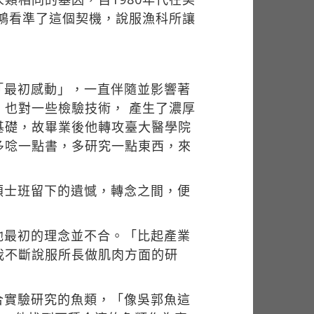
曜鴻看準了這個契機，說服漁科所讓
「最初感動」，一直伴隨並影響著
也對一些檢驗技術， 產生了濃厚
基礎，故畢業後他轉攻臺大醫學院
多唸一點書，多研究一點東西，來
碩士班留下的遺憾，轉念之間，便
他最初的理念並不合。「比起產業
我不斷說服所長做肌肉方面的研
合實驗研究的魚類，「像吳郭魚這