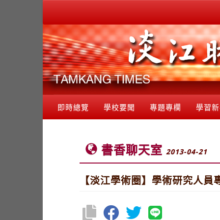
即時總覽
學校要聞
專題專欄
學習新
書香聊天室
2013-04-21
【淡江學術圈】學術研究人員