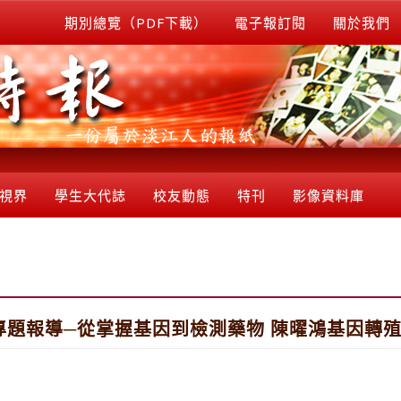
期別總覽（PDF下載）
電子報訂閱
關於我們
視界
學生大代誌
校友動態
特刊
影像資料庫
專題報導─從掌握基因到檢測藥物 陳曜鴻基因轉