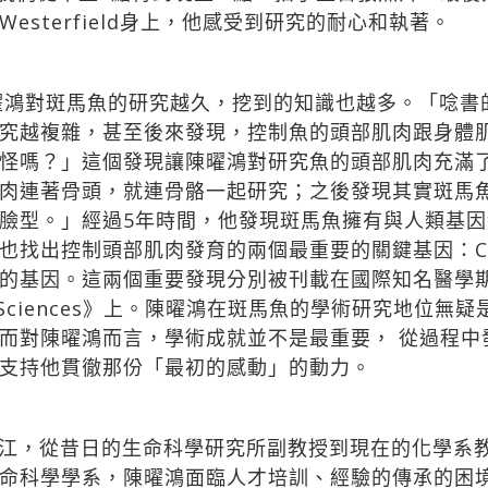
sterfield身上，他感受到研究的耐心和執著。
陳曜鴻對斑馬魚的研究越久，挖到的知識也越多。「唸
究越複雜，甚至後來發現，控制魚的頭部肌肉跟身體
怪嗎？」這個發現讓陳曜鴻對研究魚的頭部肌肉充滿
肉連著骨頭，就連骨骼一起研究；之後發現其實斑馬
臉型。」經過5年時間，他發現斑馬魚擁有與人類基因結
出控制頭部肌肉發育的兩個最重要的關鍵基因：Capsu
的基因。這兩個重要發現分別被刊載在國際知名醫學期刊
lar Life Sciences》上。陳曜鴻在斑馬魚的學術研
而對陳曜鴻而言，學術成就並不是最重要， 從過程中
支持他貫徹那份「最初的感動」的動力。
江，從昔日的生命科學研究所副教授到現在的化學系
命科學學系，陳曜鴻面臨人才培訓、經驗的傳承的困