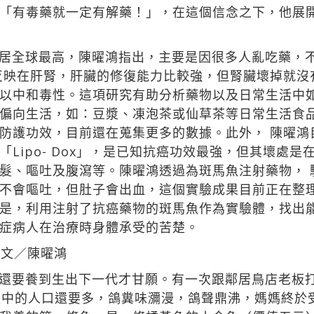
「有毒藥就一定有解藥！」，在這個信念之下，他展
居全球最高，陳曜鴻指出，主要是因很多人亂吃藥，不
反映在肝腎，肝臟的修復能力比較強，但腎臟壞掉就沒
以中和毒性。這項研究有助分析藥物以及日常生活中如
偏向生活，如：豆漿、凍泡茶或仙草茶等日常生活食
防護功效，目前還在蒐集更多的數據。此外， 陳曜鴻
Lipo- Dox」，是已知抗癌功效最強，但其壞處
髮、嘔吐及腹瀉等。陳曜鴻透過為斑馬魚注射藥物， 
不會嘔吐，但肚子會出血，這個實驗成果目前正在整
是，利用注射了抗癌藥物的斑馬魚作為實驗體，找出
症病人在治療時身體承受的苦楚。
 文／陳曜鴻
還要養到生出下一代才甘願。有一次跟鄰居鳥店老板
家中的人口還要多，鴿糞味瀰漫，鴿聲鼎沸，媽媽終於