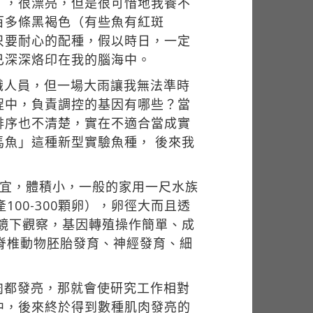
），很漂亮，但是很可惜地我養不
百多條黑褐色（有些魚有紅斑
只要耐心的配種，假以時日，一定
已深深烙印在我的腦海中。
識人員，但一場大雨讓我無法準時
程中，負責調控的基因有哪些？當
排序也不清楚，實在不適合當成實
魚」這種新型實驗魚種， 後來我
好養又便宜，體積小，一般的家用一尺水族
00-300顆卵），卵徑大而且透
鏡下觀察，基因轉殖操作簡單、成
脊椎動物胚胎發育、神經發育、細
肉都發亮，那就會使研究工作相對
中，後來終於得到數種肌肉發亮的