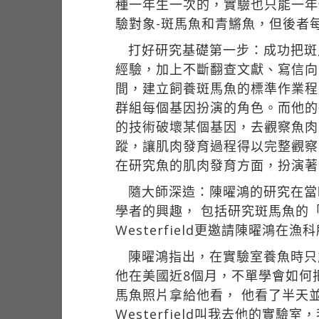
種一年生一次的，實驗也只能一年
驗對象-斑馬魚和青鱂魚，但後者
打好研究基礎第一步：成功把斑
經驗，加上不斷翻查文獻、寫信向
間，建立飼養斑馬魚的標準作業程
群組每個基因扮演的角色。而他的
的技術破壞某個基因，去觀察魚肉
蹤，讓肌肉發育過程得以完整觀察
在研究魚的肌肉發育方面，扮演著
隨大師深造：陳曜鴻的研究在當
學者的興趣， 包括研究斑馬魚的「祖
Westerfield更邀請陳曜鴻
陳曜鴻指出，在實驗室養魚時只
他在美國近8個月，不單學會如何
馬魚照片拿給他看， 他看了半天
Westerfield叫我去他的