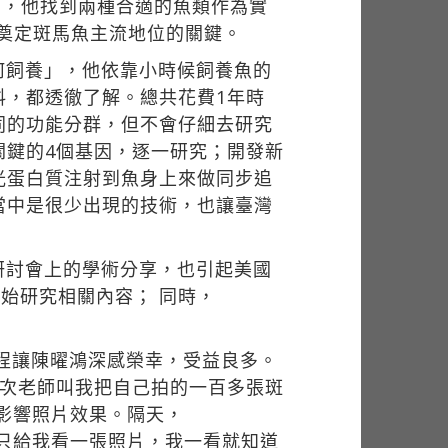
查，他找到兩種合適的魚類作為實
奠定斑馬魚主流地位的關鍵。
何飼養」，他依靠小時候飼養魚的
料，都透徹了解。總共花費1年時
同的功能分群，但不會仔細去研究
關鍵的4個基因，逐一研究；開發新
光蛋白質注射到魚身上來做同步追
當中是很少出現的技術，也讓臺灣
研討會上的學術分享，也引起美國
也開始研究相關內容； 同時，
程讓陳曜鴻深感榮幸，受益良多。
一次老師叫我把自己拍的一百多張斑
影響照片效果。隔天，
最後只給我看一張照片，我一看就知道