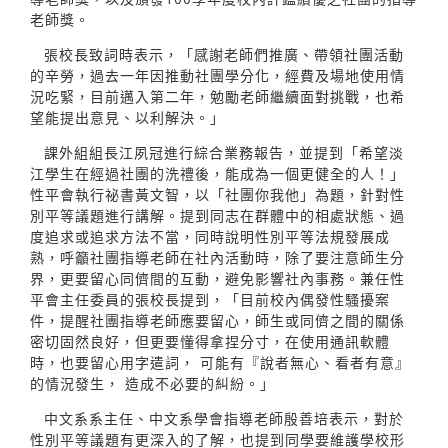
老師獎。
張校長致詞時表示，「感謝老師們推廣、帶領社團活動
的辛勞，過去一年因推動社團學分化，經費及場地使用情
況吃緊，目前邁入第二年，勉勵老師繼續面對挑戰，也希
望能提出意見、以利解決。」
課外組組長江夙冠進行綜合業務報告，並提到「希望淡
江學生在經過社團的洗禮後，能成為一個更健全的人！」
性平會執行祕書黃文智，以「社團你我他」為題，針對性
別平等議題進行講解。提到同志在群體中的相處狀態、過
度追求或追求方法不當，同時說明性別平等法規發展成
熟，呼籲社團指導老師在社內活動時，除了要注意師生分
界，更要留心同儕間的互動，避免影響社內事務。兼任性
平會主任委員的張校長提到，「目前校內偶發性騷擾案
件，提醒社團指導老師應要留心，師生或同儕之間的關係
密切固然良好，但更要懂得拿捏分寸，在使用通訊軟體
時，也要留心用字遣詞， 可能有『說者無心、看者有意』
的情況發生， 造成不必要的糾紛。」
中文系系主任、中文系學會指導老師殷善培表示，對於
性別平等議題有更深入的了解，也提到同學要維護學校形