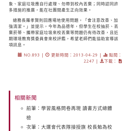
象、家庭垃圾應自行處理、勿帶到校內丟棄；同時認同許
多措施的推廣，能在社團間產生正向效果。
總務長羅孝賢則回應場地使用問題，「會注意改善、加
強清潔。」並提示，今年為品德年，但學生在校抽菸、丟
棄菸蒂、攜帶家庭垃圾來校丟棄等問題仍有待改善，且近
期環境教育獎委員會來校評鑑，希望老師們能協助宣導該
項訊息。
NO.893 |
更新時間：2013-04-29 |
點閱：
2247 |
下載：
相關新聞
前筆：學習風格問卷再現 讀書方式總體
檢
次筆：大運會代表隊接授旗 校長勉為校