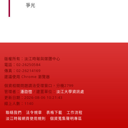
爭光
版權所有：淡江時報與媒體中心
電話：02-26250584
傳真：02-26214169
建議使用 Chrome 瀏覽器
個資相關問題請洽受理窗口，分機2799
管理者：
潘劭愷
/ 建置單位：
淡江大學資訊處
更新日期：2026-08-06 10:21:43
線上人數：1140
聯絡我們
法令規章
表格下載
工作流程
淡江時報網頁使用規則
個資蒐集聲明專區