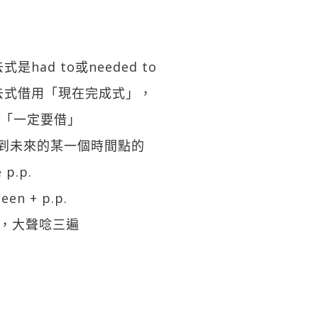
had to或needed to
過去式借用「現在完成式」，
訣：「一定要借」
點到未來的某一個時間點的
p.p.
en + p.p.
，大聲唸三遍