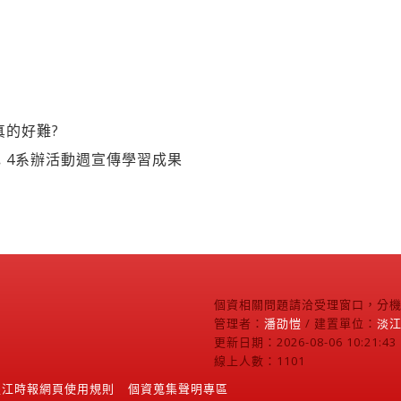
真的好難?
 4系辦活動週宣傳學習成果
個資相關問題請洽受理窗口，分機2
管理者：
潘劭愷
/ 建置單位：
淡
更新日期：2026-08-06 10:21:43
線上人數：1101
淡江時報網頁使用規則
個資蒐集聲明專區