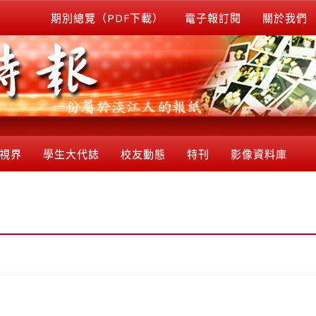
期別總覽（PDF下載）
電子報訂閱
關於我們
視界
學生大代誌
校友動態
特刊
影像資料庫