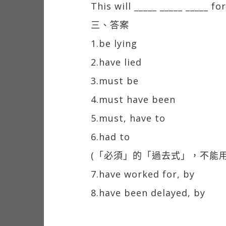
This will _____ _____ _____ fo
三、答案
1.be lying
2.have lied
3.must be
4.must have been
5.must, have to
6.had to
(「必須」的「過去式」，不能用m
7.have worked for, by
8.have been delayed, by