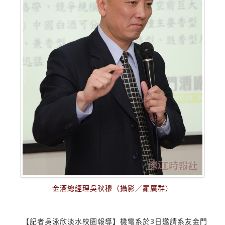
金酒總經理吳秋穆（攝影／羅廣群）
【記者吳泳欣淡水校園報導】機電系於3日邀請系友金門