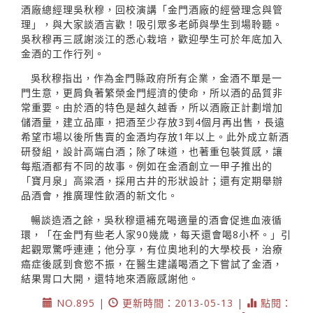
酒廠總經理吳秋穆，回校演講「金門酒廠的經營理念與管
理」，與大家談酒言歡！吸引眾多老師與學生到場聆聽。
吳秋穆再三感謝淡江的悉心栽培，歡迎學生可於年底加入
金酒的工作行列。
吳秋穆指出，作為金門縣政府所有企業，金酒不單是一
門生意，更肩負著繁榮金門經濟的使命，所以酒的品質非
常重要。由於酒的特色是越久越香，所以酒廠正計劃增加
儲酒量，建立品庫，把酒至少存放3到4個月再出售，長遠
希望市場以後所售賣的金酒均存放1年以上。此外成立新酒
研發組，設計高端白酒；除了味道，也著重包裝質感，讓
每瓶酒都有不同的故事。例如在金酒創立一甲子推出的
「寶月泉」高粱酒，採用古井的形狀設計；還有定期舉辦
品酒會，推廣理性飲酒的新文化。
暢談造酒之餘，吳秋穆還補充喝適量的酒會促進血液循
環，「在金門有些老人家90幾歲，每天還會喝8小杯。」引
起觀眾驚呼連連；他分享，有位奧地利的大學校長，治療
癌症後感到食慾不振，在醫生建議喝酒之下嘗試了金酒，
結果胃口大開，還特地來酒廠感謝他。
NO.895 |
更新時間：2013-05-13 |
點閱：