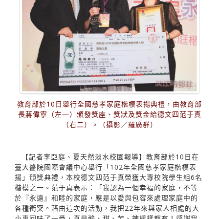
教育部於10日舉行全國慈孝家庭楷模表揚典禮，由教育部
長蔣偉寧（左一）頒發獎座、獎狀及獎金給德文四范于真
（右二）。（攝影／羅廣群）
【記者李亞庭、夏天然淡水校園報導】教育部於10日在
臺大醫院國際會議中心舉行「102年全國慈孝家庭楷模表
揚」頒獎典禮，本校德文四范于真榮獲大專校院學生組6名
楷模之一。范于真表示：「我認為一個幸福的家庭，不等
於『永遠』和睦的家庭，應是以愛與包容來處理家庭中的
各種衝突。藉由這次的活動，我把22年來與家人相處的大
小事回味了一番，真是酸、甜、苦、辣樣樣都有！感謝我