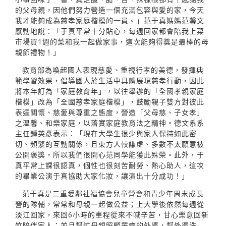
的父母親，因他們努力營造一個充滿包容與愛的家，今天
我才能夠成為慈孝家庭楷模的一員。」范于真媽媽范馨文
感動地說：「于真平常十分貼心，每週回家都會陪我上菜
市場買1週的菜和我一起做家事，這次能夠得獎是最棒的母
親節禮物！」
教育部為喚起國人表現慈愛、重視行孝的美德，發揮典
範學習效果，倡導國人於生活中具體展現慈孝行動，因此
將本年訂為「家庭教育年」，以往舉辦的「全國孝親家庭
楷模」改為「全國慈孝家庭楷模」，鼓勵親子雙方對彼此
表達關懷、慈愛與尊重之態度，營造「父母慈、子女孝」
之溫馨、和樂家庭，以落實家庭教育法之精神。德文系系
主任鍾英彥表示：「現在大學生很少與家人保持如此密
切、頻繁的互動關係，且東方人較謙虛、多數不太願意被
公開褒獎，所以我們很開心范同學能獲此殊榮。此外，于
真平常上課很認真，個性也很刻苦耐勞、熱心助人，這次
的畢業公演于真協助大家化妝，讓演出十分成功！」
范于真是二重愛鄰社福協會兒童營會和青少年周末成長
營的隊輔，常常和母親一起做公益；上大學後依然每週從
淡江回家，來回6小時的車程從來不喊辛苦，甘心樂意回新
竹陪伴家人；並且幫忙母親照顧罹癌的外婆，幫外婆洗