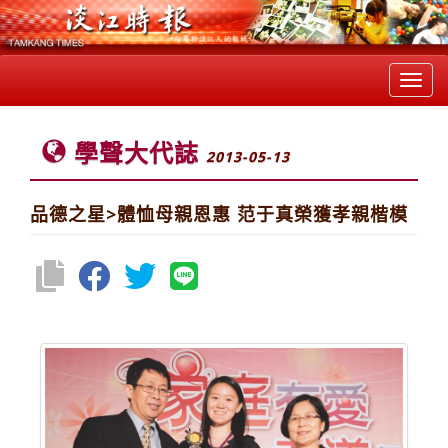
Toggl
navig
學聲大代誌
2013-05-13
品德之星>體恤母親恩惠 范于真榮獲孝親楷模