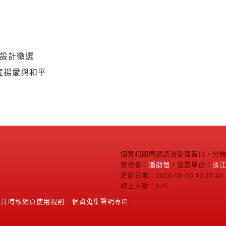
O設計徵選
宣揚愛與和平
個資相關問題請洽受理窗口，分機2
管理者：
潘劭愷
/ 建置單位：
淡
更新日期：2026-08-06 10:21:43
線上人數：525
淡江時報網頁使用規則
個資蒐集聲明專區