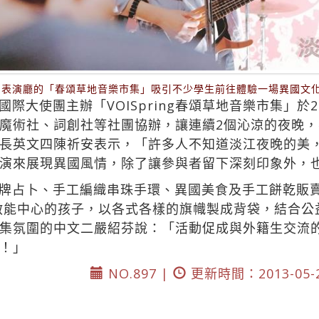
花園表演廳的「春頌草地音樂市集」吸引不少學生前往體驗一場異國文
際大使團主辦「VOISpring春頌草地音樂市集」於
魔術社、詞創社等社團協辦，讓連續2個沁涼的夜晚
長英文四陳祈安表示，「許多人不知道淡江夜晚的美
演來展現異國風情，除了讓參與者留下深刻印象外，
牌占卜、手工編織串珠手環、異國美食及手工餅乾販賣和
由龍山啟能中心的孩子，以各式各樣的旗幟製成背袋，結合
集氛圍的中文二嚴紹芬說：「活動促成與外籍生交流
！」
NO.897 |
更新時間：2013-05-