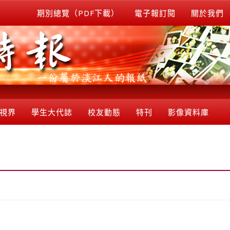
期別總覽（PDF下載）
電子報訂閱
關於我們
視界
學生大代誌
校友動態
特刊
影像資料庫