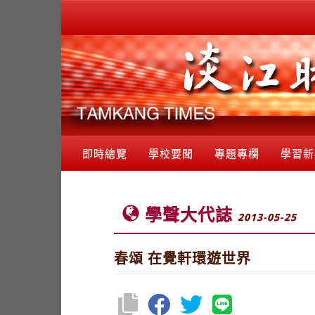
即時總覽
學校要聞
專題專欄
學習新
學聲大代誌
2013-05-25
春頌 在覺軒環遊世界