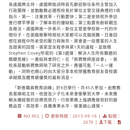
長虞國興主持，虞國興致詞時首先歡迎新任系所主管加入
行政團隊，並勉勵務必遵照校長於單位主管交接典禮的3項
指示，第一：注重效率，行動要快；第二是安排校外參訪
進行標竿學習，了解本校的優缺點；第三點要有創新觀念
及做法。虞國興進一步表示，新任主管是學校新一代的中
間份子，在面臨衝擊時相信大家都可以克服困難，日後回
想在過程中所承受的壓力與無奈，將會是一段豐富的人生
及甜美的回憶。張家宜全程參與第1天的議程，並致贈
Stephen Covey所寫的《第3選擇：解決人生所有難題的
關鍵思維》一書給與會同仁。在「新聘教師座談會」，張
校長鼓勵新聘教師除了研究之外，應儘可能「一人一運
動」。同時也開心的向大家分享本校榮獲教育部友善校園
卓越獎及體育績優獎的最新消息。
「新進職員教育訓練」於6日舉行，共45人參加。由教務
長葛煥昭主持，他提及少子化未來會衝擊到大學，未來應
朝永續經營的目標而努力。行政業務上強調應做到好的服
務品質、高效率、具備專業水平、做事細心謹慎。
NO.902 |
更新時間：2013-09-16 |
點閱：
2070 |
下載：