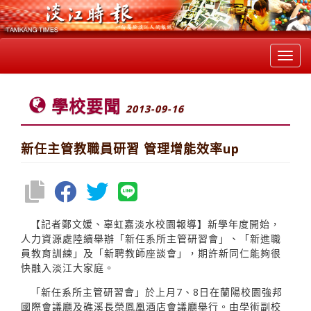
Toggl
navig
學校要聞
2013-09-16
新任主管教職員研習 管理增能效率up
【記者鄭文媛、辜虹嘉淡水校園報導】新學年度開始，
人力資源處陸續舉辦「新任系所主管研習會」、「新進職
員教育訓練」及「新聘教師座談會」，期許新同仁能夠很
快融入淡江大家庭。
「新任系所主管研習會」於上月7、8日在蘭陽校園強邦
國際會議廳及礁溪長榮鳳凰酒店會議廳舉行。由學術副校